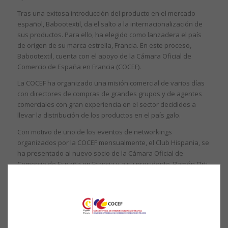
Tras una exitosa introducción del producto en el mercado
español, Babootextil, da el salto a la internacionalización de
sus productos. Para ello, ha elegido como lanzadera el país
de origen de su marca estrella, Francia. En este proceso,
Babootextil, cuenta con el apoyo de la Cámara Oficial de
Comercio de España en Francia (COCEF).
La COCEF ha organizado una misión comercial de varios días
con directores de compras de grandes grupos y de agentes
comerciales con gran experiencia en el sector decididos a
llevar la distribución de los productos en el país galo.
Con motivo de uno de los eventos de networkings
organizados por la COCEF mensualmente, el Club Hispania, se
ha presentado al nuevo socio de la Cámara Oficial de
Comercio de España en Francia y a su presidente, Ramón Orti,
quien ha presentado su gama de productos a los allí
presentes el martes 22 de mayo.
Todos los miembros de la COCEF pueden obtener todos los
productos de Rochas Underwear, con un precio privilegiado
de 30% de descuento gracias a un acuerdo entre Babootextil y