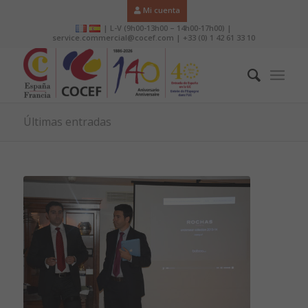
Mi cuenta
| L-V (9h00-13h00 – 14h00-17h00) |
service.commercial@cocef.com | +33 (0) 1 42 61 33 10
Últimas entradas