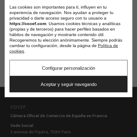
la COCEF
.
Las cookies son importantes para ti, influyen en tu
experiencia de navegación. Nos ayudan a proteger tu
privacidad o darte acceso seguro con tu usuario a
Compartir esta entrada
https://cocef.com
. Usamos cookies técnicas y analíticas
(propias y de terceros) para hacer perfiles basados en
hábitos de navegación y mostrarte contenido útil.
Recogeremos tu elección anónimamente. Siempre podrás
cambiar tu configuración, desde la página de
Política de
cookies
.
Configurar personalización
Aceptar y seguir navegando
COCEF
Cámara Oficial de Comercio de España en Francia
Sede Social
3 avenue de l’Opéra, 75001 Paris