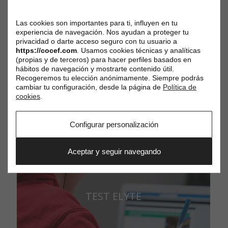
Las cookies son importantes para ti, influyen en tu
experiencia de navegación. Nos ayudan a proteger tu
privacidad o darte acceso seguro con tu usuario a
https://cocef.com
. Usamos cookies técnicas y analíticas
(propias y de terceros) para hacer perfiles basados en
La COCEF trata sus datos para gestionar la creación y el
hábitos de navegación y mostrarte contenido útil.
Recogeremos tu elección anónimamente. Siempre podrás
acceso a su cuenta de usuario y para gestionar su suscripción
cambiar tu configuración, desde la página de
Política de
al boletín informativo. Para obtener más información sobre la
cookies
.
gestión de sus datos personales y ejercer sus derechos,
haga
clic aquí
.
Configurar personalización
Aceptar y seguir navegando
TEST ELYTE