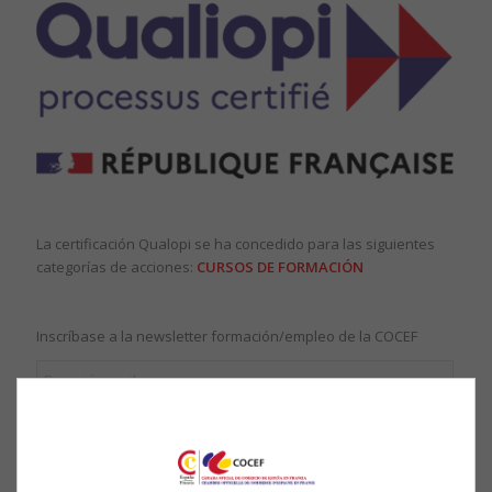
–
La certificación Qualopi se ha concedido para las siguientes
categorías de acciones:
CURSOS DE FORMACIÓN
Inscríbase a la newsletter formación/empleo de la COCEF