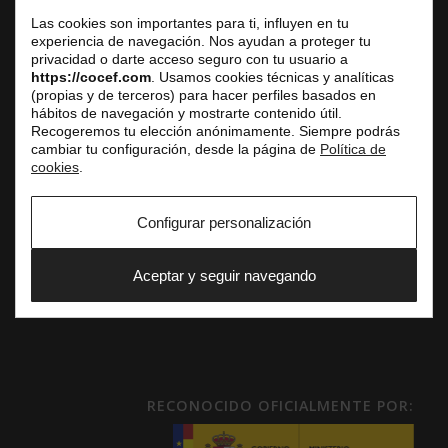
Centro de Negocios
Las cookies son importantes para ti, influyen en tu
Atención al público únicamente con cita previa
experiencia de navegación. Nos ayudan a proteger tu
privacidad o darte acceso seguro con tu usuario a
Tel. fijo: +33 (0) 1 42 61 33 10
https://cocef.com
. Usamos cookies técnicas y analíticas
E-mail: service.commercial@cocef.com
(propias y de terceros) para hacer perfiles basados en
hábitos de navegación y mostrarte contenido útil.
www.cocef.com
Recogeremos tu elección anónimamente. Siempre podrás
www.empleofrancia.com
cambiar tu configuración, desde la página de
Política de
www.testelyte.com
cookies
.
Configurar personalización
SOCIAL
Aceptar y seguir navegando
RECONOCIDO OFICIALMENTE POR: