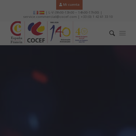
Mi cuenta
| L-V (9h00-13h00 – 14h00-17h00) |
service.commercial@cocef.com | +33 (0) 1 42 61 33 10