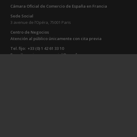
Cámara Oficial de Comercio de España en Francia
Sede Social
3 avenue de l’Opéra, 75001 Paris
Centro de Negocios
Atención al público únicamente con cita previa
Tel. fijo: +33 (0) 1 42 61 33 10
E-mail: service.commercial@cocef.com
www.cocef.com
www.empleofrancia.com
www.testelyte.com
SOCIAL