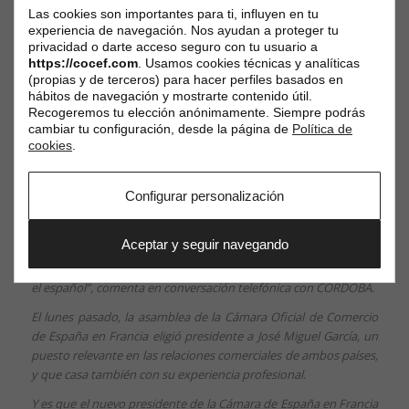
Las cookies son importantes para ti, influyen en tu
experiencia de navegación. Nos ayudan a proteger tu
privacidad o darte acceso seguro con tu usuario a
https://cocef.com
. Usamos cookies técnicas y analíticas
(propias y de terceros) para hacer perfiles basados en
hábitos de navegación y mostrarte contenido útil.
Recogeremos tu elección anónimamente. Siempre podrás
cambiar tu configuración, desde la página de
Política de
cookies
.
José Miguel García pertenece a la generación de españoles que
nació en Francia, aunque sus padres eran cordobeses y su
madre sigue viviendo en Andalucía. Todavía recuerda la vivienda
Configurar personalización
familiar de Ciudad Jardín “en la calle Infanta Doña María”, y en
Córdoba conserva a un tío suyo, a sus primos y otros familiares
Aceptar y seguir navegando
con los que aún no se han perdido los vínculos. Tiene 49 años,
está casado y sus hijos, de 17 y 14 años, “hablan perfectamente
el español”, comenta en conversación telefónica con CÓRDOBA.
El lunes pasado, la asamblea de la Cámara Oficial de Comercio
de España en Francia eligió presidente a José Miguel García, un
puesto relevante en las relaciones comerciales de ambos países,
y que casa también con su experiencia profesional.
Y es que el nuevo presidente de la Cámara de España en Francia