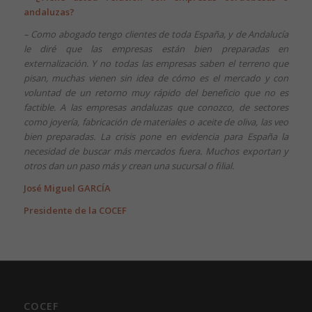
andaluzas?
– Como abogado tengo clientes de toda España, y de Andalucía
le diré que las empresas están bien preparadas en
externalización. Y no todas las empresas saben el terreno que
pisan, muchas vienen sin idea de cómo es el mercado y con
voluntad de un retorno muy rápido del beneficio que no es
factible. A las empresas andaluzas que conozco, de sectores
como joyería, fabricación de materiales o aceite de oliva, las veo
bien preparadas. La crisis pone en evidencia para España la
necesidad de buscar más mercados fuera. Muchos exportan y
otros dan un paso más y crean una sucursal o filial.
José Miguel GARCÍA
Presidente de la COCEF
COCEF