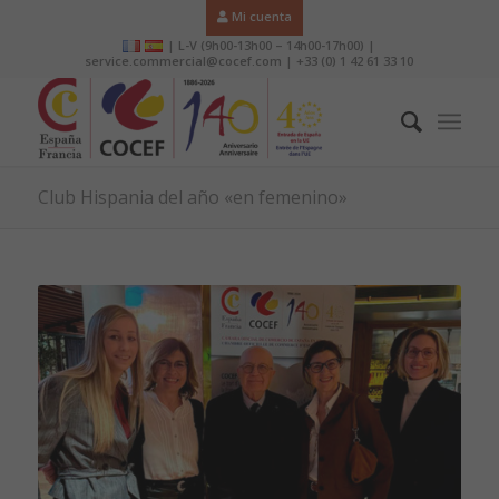
Mi cuenta
| L-V (9h00-13h00 – 14h00-17h00) |
service.commercial@cocef.com | +33 (0) 1 42 61 33 10
Club Hispania del año «en femenino»