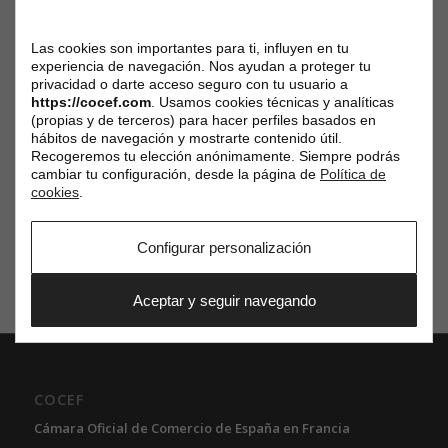
sostenible | y a
Sr. Xavier España, Presidente de Honor de
la COCEF
, su presencia.
Las cookies son importantes para ti, influyen en tu
Para cualquier pregunta o sugerencia, estamos a su
experiencia de navegación. Nos ayudan a proteger tu
disposición:
service.commercial@cocef.com
privacidad o darte acceso seguro con tu usuario a
https://cocef.com
. Usamos cookies técnicas y analíticas
(propias y de terceros) para hacer perfiles basados en
hábitos de navegación y mostrarte contenido útil.
Recogeremos tu elección anónimamente. Siempre podrás
cambiar tu configuración, desde la página de
Política de
cookies
.
Configurar personalización
Aceptar y seguir navegando
COCEF
Cámara Oficial de Comercio de España en Francia