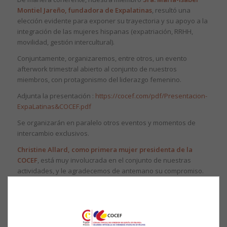
Montiel Jareño, fundadora de Expalatinas
, resultó una
elección evidente para exponer su trayectoria y su apoyo a la
integración de las mujeres hispanas (expatriación, RRHH,
movilidad, gestión intercultural).
Conjuntamente, organizaremos, entre otros, un evento
afterwork trimestral abierto al conjunto de nuestros
miembros, con protagonismo del liderazgo femenino.
Adjunta la presentación :
https://cocef.com/pdf/Presentacion-
ExpaLatinas&COCEF.pdf
Se organizarán en paralelo otros eventos y momentos de
intercambio exclusivos.
Christine Allard, como primera mujer presidenta de la
COCEF
, está muy involucrada en el conjunto de nuestras
actividades, y le agradecemos de antemano su compromiso.
Agradecemos igualmente a todos los participantes, en
particular a
Sra. Lola Román Gallego, Directora de
Desarrollo de Mercamadrid, SA
| Estrategia |
Internacionalización | Formación | Big Data | Desarrollo