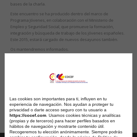
bases de la charla.
Este encuentro se ha producido dentro del marco de
Programa Jóvenes, en colaboración con el Ministerio de
Empleo y Seguridad Social, que promueve la formación,
integración y búsqueda de trabajo de los jóvenes españoles.
Este 2015, estará cargado de nuevos desayunos también.
Os mantendremos informados.
Compartir esta entrada
Las cookies son importantes para ti, influyen en tu
experiencia de navegación. Nos ayudan a proteger tu
privacidad o darte acceso seguro con tu usuario a
https://cocef.com
. Usamos cookies técnicas y analíticas
(propias y de terceros) para hacer perfiles basados en
hábitos de navegación y mostrarte contenido útil.
Recogeremos tu elección anónimamente. Siempre podrás