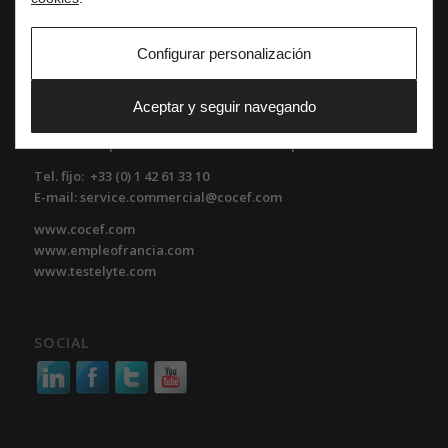
COCEF
Cámara Oficial de Comercio de España en Francia
Configurar personalización
Sede Social
3 avenue de l’Opéra, 75001 Paris
Aceptar y seguir navegando
Centro de Negocios
Atención al público únicamente con cita previa
Tel. fijo: +33 (0) 1 42 61 33 10
E-mail: service.commercial@cocef.com
www.cocef.com
www.empleofrancia.com
www.testelyte.com
SOCIAL