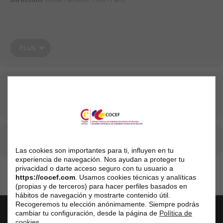
Inscripción obligatoria
: service.commercial@cocef.com
PLUS
Date et heure
28 de Octobre de 2025 18:30 - 21:30
(GMT+02:00)
CALENDRIER
GOOGLECAL
Las cookies son importantes para ti, influyen en tu
experiencia de navegación. Nos ayudan a proteger tu
privacidad o darte acceso seguro con tu usuario a
https://cocef.com
. Usamos cookies técnicas y analíticas
(propias y de terceros) para hacer perfiles basados en
hábitos de navegación y mostrarte contenido útil.
Recogeremos tu elección anónimamente. Siempre podrás
cambiar tu configuración, desde la página de
Política de
cookies
.