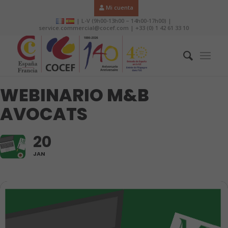
Mi cuenta
| L-V (9h00-13h00 – 14h00-17h00) |
service.commercial@cocef.com | +33 (0) 1 42 61 33 10
WEBINARIO M&B
AVOCATS
20
JAN