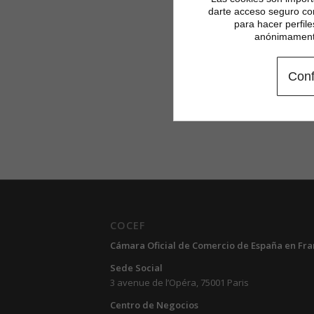
darte acceso seguro co
para hacer perfil
anónimamente
Conf
COCEF
Cámara Oficial de Comercio de España en Fra
Sede Social
3 avenue de l’Opéra, 75001 Paris
Centro de Negocios