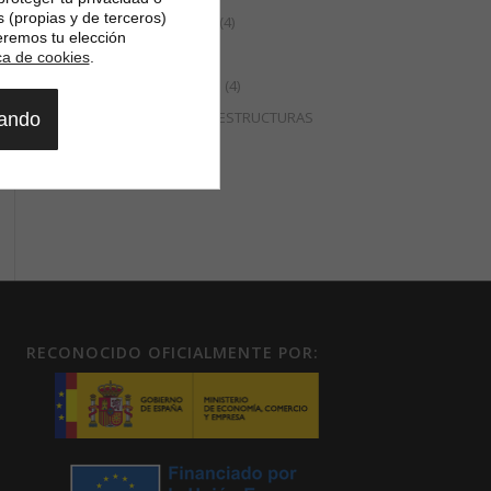
s (propias y de terceros)
RECURSOS HUMANOS
(4)
eremos tu elección
RESTAURACIÓN
(1)
ica de cookies
.
TELECOMUNICACIONES
(4)
TRANSPORTES E INFRAESTRUCTURAS
gando
(4)
VARIOS
(37)
RECONOCIDO OFICIALMENTE POR: