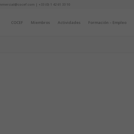
mmercial@cocef.com | +33 (0) 1 42 61 33 10
COCEF
Miembros
Actividades
Formación – Empleo