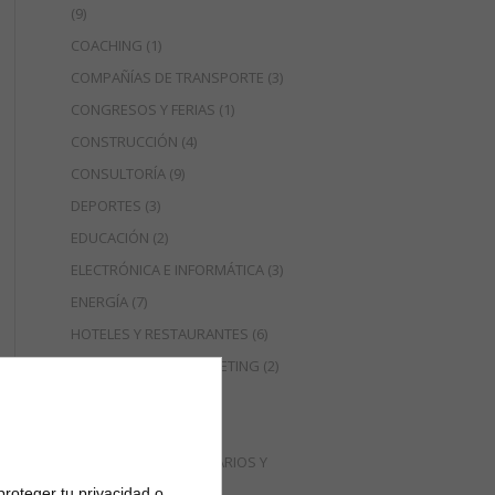
(9)
COACHING
(1)
COMPAÑÍAS DE TRANSPORTE
(3)
CONGRESOS Y FERIAS
(1)
CONSTRUCCIÓN
(4)
CONSULTORÍA
(9)
DEPORTES
(3)
EDUCACIÓN
(2)
ELECTRÓNICA E INFORMÁTICA
(3)
ENERGÍA
(7)
HOTELES Y RESTAURANTES
(6)
MANAGEMENT Y MARKETING
(2)
MODA
(2)
NOTARIOS
(3)
PRODUCTOS ALIMENTARIOS Y
BEBIDAS
(9)
proteger tu privacidad o