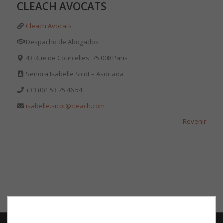
CLEACH AVOCATS
Cleach Avocats
Despacho de Abogados
43 Rue de Courcelles, 75 008 Paris
Señora Isabelle Sicot – Asociada
+33 (0)
1 53 75 46 54
isabelle.sicot@cleach.com
Revenir