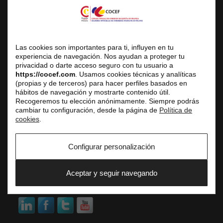
COCEF
Cámara Oficial de Comercio de España en Francia
Las cookies son importantes para ti, influyen en tu
Sede Social
experiencia de navegación. Nos ayudan a proteger tu
3 avenue de l’Opéra, 75001 Paris
privacidad o darte acceso seguro con tu usuario a
https://cocef.com
. Usamos cookies técnicas y analíticas
Centro de Negocios
(propias y de terceros) para hacer perfiles basados en
Atención al público únicamente con cita previa
hábitos de navegación y mostrarte contenido útil.
Recogeremos tu elección anónimamente. Siempre podrás
Tel. fijo: +33 (0) 1 42 61 33 10
cambiar tu configuración, desde la página de
Política de
E-mail: service.commercial@cocef.com
cookies
.
www.cocef.com
www.empleofrancia.com
Configurar personalización
www.testelyte.com
Aceptar y seguir navegando
SOCIAL