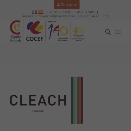
Mi cuenta
| L-V (9h00-13h00 – 14h00-17h00) |
service.commercial@cocef.com | +33 (0) 1 42 61 33 10