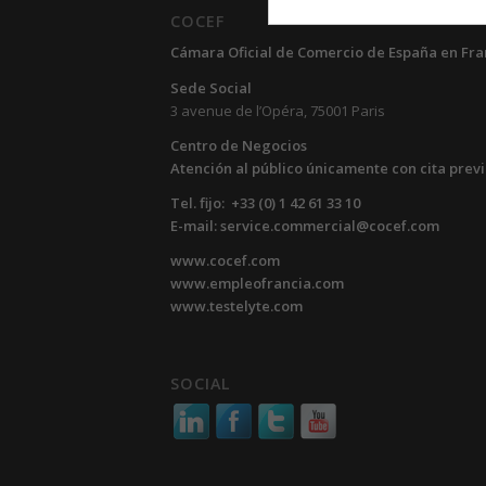
COCEF
Cámara Oficial de Comercio de España en Fra
Sede Social
3 avenue de l’Opéra, 75001 Paris
Centro de Negocios
Atención al público únicamente con cita prev
Tel. fijo: +33 (0) 1 42 61 33 10
E-mail: service.commercial@cocef.com
www.cocef.com
www.empleofrancia.com
www.testelyte.com
SOCIAL