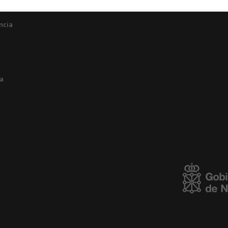
ncia
ia