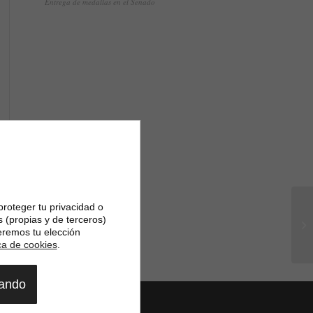
Entrega de medallas en el Senado
proteger tu privacidad o
s (propias y de terceros)
eremos tu elección
ica de cookies
.
gando