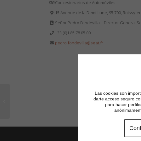
Concesionarios de Automóviles
15 Avenue de la Demi-Lune, 95 700, Roissy-e
Señor
Pedro Fondevilla – Director General S
+33 (0)
1 85 78 05 00
pedro.fondevilla@seat.fr
CHAMBRE
Las cookies son importa
INTERDEPARTEMENTALE
darte acceso seguro co
para hacer perfil
DES NOTAIRES DE
anónimamente
PARIS ( CINP )
Conf