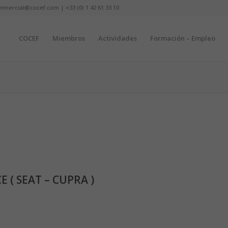
mmercial@cocef.com | +33 (0) 1 42 61 33 10
COCEF
Miembros
Actividades
Formación – Empleo
( SEAT – CUPRA )