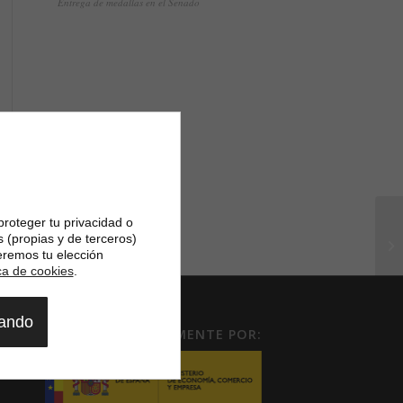
Entrega de medallas en el Senado
proteger tu privacidad o
s (propias y de terceros)
eremos tu elección
ica de cookies
.
gando
RECONOCIDO OFICIALMENTE POR: