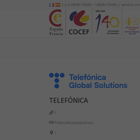
| L-V (9h00-13h00 – 14h00-17h00) | service.co
TELEFÓNICA
/
Telecomunicaciones
/