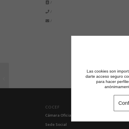
/
/
/
Las cookies son importa
darte acceso seguro co
SIMON ASSOCIÉS
para hacer perfil
anónimamente
Conf
COCEF
Cámara Oficial de Comercio de España en Fra
Sede Social