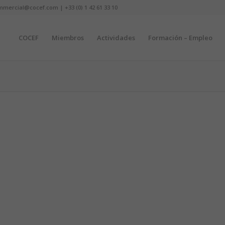
mmercial@cocef.com | +33 (0) 1 42 61 33 10
COCEF
Miembros
Actividades
Formación – Empleo