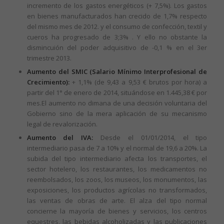
incremento de los gastos energéticos (+ 7,5%). Los gastos
en bienes manufacturados han crecido de 1,7% respecto
del mismo mes de 2012. y el consumo de confección, textil y
cueros ha progresado de 3;3% . Y ello no obstante la
dismincuión del poder adquisitivo de -0,1 % en el 3er
trimestre 2013.
Aumento del SMIC (Salario Mínimo Interprofesional de
Crecimiento):
+ 1,1% (de 9,43 a 9,53 € brutos por hora) a
partir del 1° de enero de 2014, situándose en 1.445,38 € por
mes.El aumento no dimana de una decisión voluntaria del
Gobierno sino de la mera aplicación de su mecanismo
legal de revalorización.
Aumento del IVA:
Desde el 01/01/2014, el tipo
intermediario pasa de 7 a 10% y el normal de 19,6 a 20%. La
subida del tipo intermediario afecta los transportes, el
sector hotelero, los restaurantes, los medicamentos no
reembolsados, los zoos, los museos, los monumentos, las
exposiciones, los productos agrícolas no transformados,
las ventas de obras de arte. El alza del tipo normal
concierne la mayoría de bienes y servicios, los centros
equestres, las bebidas alcoholizadas y las publicaciones