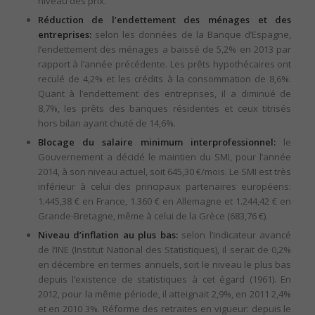
niveau des prix.
Réduction de l’endettement des ménages et des
entreprises:
selon les données de la Banque d’Espagne,
l’endettement des ménages a baissé de 5,2% en 2013 par
rapport à l’année précédente. Les prêts hypothécaires ont
reculé de 4,2% et les crédits à la consommation de 8,6%.
Quant à l’endettement des entreprises, il a diminué de
8,7%, les prêts des banques résidentes et ceux titrisés
hors bilan ayant chuté de 14,6%.
Blocage du salaire minimum interprofessionnel:
le
Gouvernement a décidé le maintien du SMI, pour l’année
2014, à son niveau actuel, soit 645,30 €/mois. Le SMI est très
inférieur à celui des principaux partenaires européens:
1.445,38 € en France, 1.360 € en Allemagne et 1.244,42 € en
Grande-Bretagne, même à celui de la Grèce (683,76 €).
Niveau d’inflation au plus bas:
selon l’indicateur avancé
de l’INE (Institut National des Statistiques), il serait de 0,2%
en décembre en termes annuels, soit le niveau le plus bas
depuis l’existence de statistiques à cet égard (1961). En
2012, pour la même période, il atteignait 2,9%, en 2011 2,4%
et en 2010 3%. Réforme des retraites en vigueur: depuis le