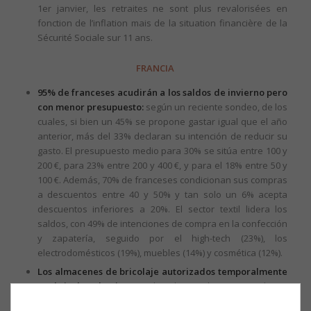
1er janvier, les retraites ne sont plus revalorisées en
fonction de l’inflation mais de la situation financière de la
Sécurité Sociale sur 11 ans.
FRANCIA
95% de franceses acudirán a los saldos de invierno pero
con menor presupuesto:
según un reciente sondeo, de los
cuales, si bien un 45% se propone gastar igual que el año
anterior, más del 33% declaran su intención de reducir su
gasto. El presupuesto medio para 30% se sitúa entre 100 y
200 €, para 23% entre 200 y 400 €, y para el 18% entre 50 y
100 €. Además, 70% de franceses condicionan sus compras
a descuentos entre 40 y 50% y tan solo un 6% acepta
descuentos inferiores a 20%. El sector textil lidera los
saldos, con 49% de intenciones de compra en la confección
y zapatería, seguido por el high-tech (23%), los
electrodomésticos (19%), muebles (14%) y cosmética (12%).
Los almacenes de bricolaje autorizados temporalmente
a abrir los domingos:
el Gobierno ha autorizado su
apertura dominical hasta el 1° de julio de 2015 mediante