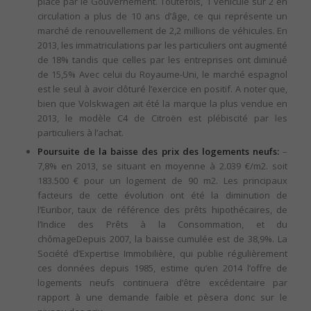
place par le Gouvernement. Toutefois, 1 véhicule sur 2 en
circulation a plus de 10 ans d’âge, ce qui représente un
marché de renouvellement de 2,2 millions de véhicules. En
2013, les immatriculations par les particuliers ont augmenté
de 18% tandis que celles par les entreprises ont diminué
de 15,5% Avec celui du Royaume-Uni, le marché espagnol
est le seul à avoir clôturé l’exercice en positif. A noter que,
bien que Volskwagen ait été la marque la plus vendue en
2013, le modèle C4 de Citroën est plébiscité par les
particuliers à l’achat.
Poursuite de la baisse des prix des logements neufs:
–
7,8% en 2013, se situant en moyenne à 2.039 €/m2. soit
183.500 € pour un logement de 90 m2. Les principaux
facteurs de cette évolution ont été la diminution de
l’Euribor, taux de référence des prêts hipothécaires, de
l’Indice des Prêts à la Consommation, et du
chômageDepuis 2007, la baisse cumulée est de 38,9%. La
Société d’Expertise Immobilière, qui publie régulièrement
ces données depuis 1985, estime qu’en 2014 l’offre de
logements neufs continuera d’être excédentaire par
rapport à une demande faible et pèsera donc sur le