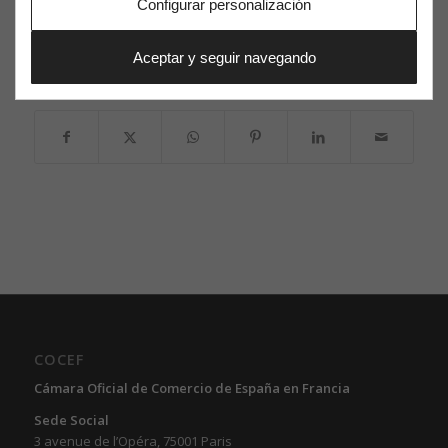
Configurar personalización
(SITEP)
(
www.expositep.fr
)
Aceptar y seguir navegando
Compartir esta entrada
COCEF
Cámara Oficial de Comercio de España en Francia
Sede Social
3 avenue de l’Opéra, 75001 Paris