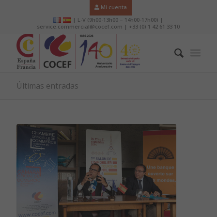
Mi cuenta
| L-V (9h00-13h00 – 14h00-17h00) |
service.commercial@cocef.com | +33 (0) 1 42 61 33 10
Últimas entradas