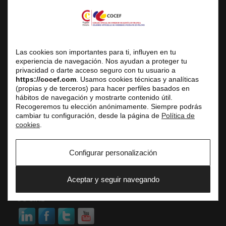
COCEF
Cámara Oficial de Comercio de España en Francia
Las cookies son importantes para ti, influyen en tu
Sede Social
experiencia de navegación. Nos ayudan a proteger tu
privacidad o darte acceso seguro con tu usuario a
3 avenue de l’Opéra, 75001 Paris
https://cocef.com
. Usamos cookies técnicas y analíticas
Centro de Negocios
(propias y de terceros) para hacer perfiles basados en
hábitos de navegación y mostrarte contenido útil.
Atención al público únicamente con cita previa
Recogeremos tu elección anónimamente. Siempre podrás
Tel. fijo: +33 (0) 1 42 61 33 10
cambiar tu configuración, desde la página de
Política de
E-mail: service.commercial@cocef.com
cookies
.
www.cocef.com
www.empleofrancia.com
Configurar personalización
www.testelyte.com
Aceptar y seguir navegando
SOCIAL