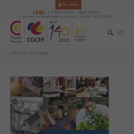
Mi cuenta
| L-V (9h00-13h00 – 14h00-17h00) |
service.commercial@cocef.com | +33 (0) 1 42 61 33 10
Últimas entradas