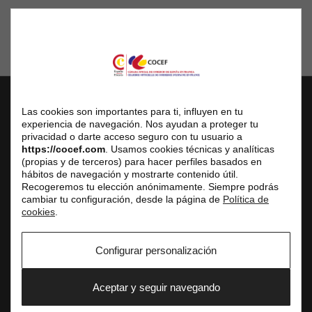
Las cookies son importantes para ti, influyen en tu
COCEF
experiencia de navegación. Nos ayudan a proteger tu
privacidad o darte acceso seguro con tu usuario a
Cámara Oficial de Comercio de España en Francia
https://cocef.com
. Usamos cookies técnicas y analíticas
(propias y de terceros) para hacer perfiles basados en
Sede Social
hábitos de navegación y mostrarte contenido útil.
3 avenue de l’Opéra, 75001 Paris
Recogeremos tu elección anónimamente. Siempre podrás
cambiar tu configuración, desde la página de
Política de
Centro de Negocios
cookies
.
Atención al público únicamente con cita previa
Tel. fijo: +33 (0) 1 42 61 33 10
Configurar personalización
E-mail: service.commercial@cocef.com
www.cocef.com
Aceptar y seguir navegando
www.empleofrancia.com
www.testelyte.com