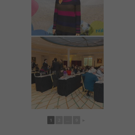
1
2
...
9
►