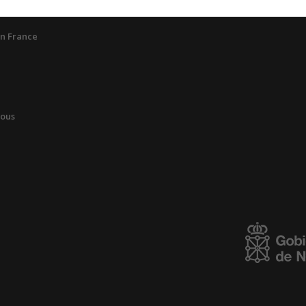
n France
vous