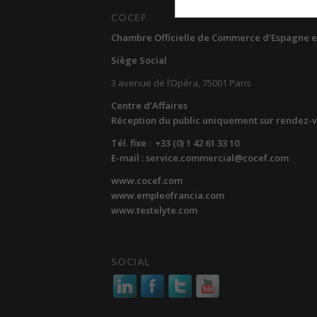
COCEF
Chambre Officielle de Commerce d’Espagne e
Siège Social
3 avenue de l’Opéra, 75001 Paris
Centre d’Affaires
Réception du public uniquement sur rendez-
Tél. fixe : +33 (0) 1 42 61 33 10
E-mail : service.commercial@cocef.com
www.cocef.com
www.empleofrancia.com
www.testelyte.com
SOCIAL