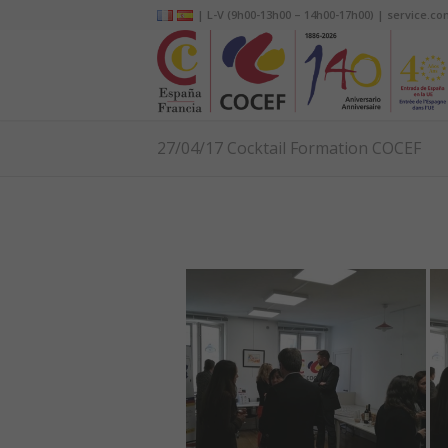
| L-V (9h00-13h00 – 14h00-17h00) | service.co
27/04/17 Cocktail Formation COCEF