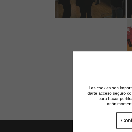
Las cookies son importa
darte acceso seguro co
para hacer perfil
anónimamente
Conf