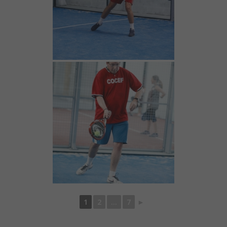
1
2
...
7
►