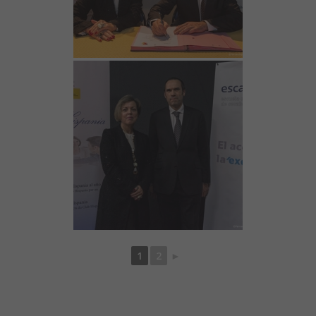
1
2
►