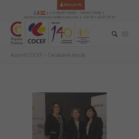
Mon profil
| L-V (9h00-13h00 – 14h00-17h00) |
service.commercial@cocef.com | +33 (0) 1 42 61 33 10
Accord COCEF – Cecabank (esca)