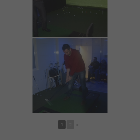
1
2
►