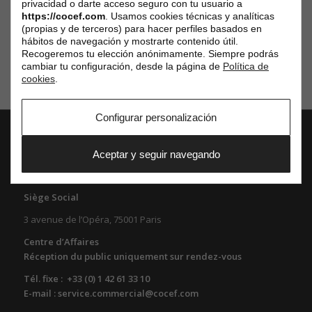
privacidad o darte acceso seguro con tu usuario a
https://cocef.com
. Usamos cookies técnicas y analíticas
(propias y de terceros) para hacer perfiles basados en
hábitos de navegación y mostrarte contenido útil.
Recogeremos tu elección anónimamente. Siempre podrás
cambiar tu configuración, desde la página de
Política de
cookies
.
Configurar personalización
Aceptar y seguir navegando
COCEF
Chambre Officielle de Commerce d’Espagne en France
Siège Social
3 avenue de l’Opéra, 75001 Paris
Centre d’Affaires
Réception du public uniquement sur rendez-vous
Tél. fixe : +33 (0) 1 42 61 33 10
E-mail : service.commercial@cocef.com