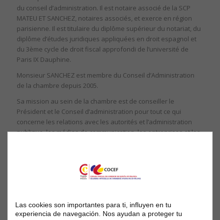
du conseil d’administration. Il est notaire associé de la SCP
MATEU ET SANCHEZ, notaires associés, et exerce en région
parisienne. Il est titulaire du diplôme supérieur du notariat, du
diplôme d’études juridiques appliquées en droit espagnol et
du 3ème cycle de droit fiscal approfondi de l’université de
Paris IX Dauphine.
Monsieur SANCHEZ est membre du Conseil d’Administration
de la chambre depuis 2005.
Sa mission au sein de la chambre est de conseiller le
Président et le Conseil d’administration pour tout ce qui
concerne les relations avec les autorités et l’administration
publique, les médias de communication, les entreprises et les
particuliers. A ce titre, il préside le comité en charge de
l’attribution du prix de l’entreprise de l’année délivré tous les
ans par la COCEF.
Partager cette publication
Las cookies son importantes para ti, influyen en tu
experiencia de navegación. Nos ayudan a proteger tu