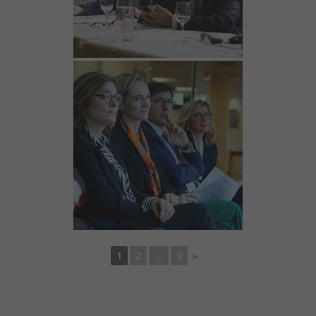
1
2
...
9
►