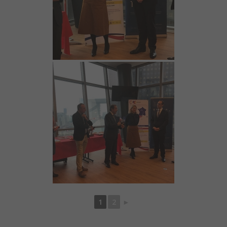
1
2
►