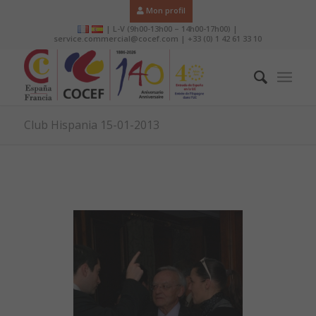
Mon profil
| L-V (9h00-13h00 – 14h00-17h00) |
service.commercial@cocef.com | +33 (0) 1 42 61 33 10
Club Hispania 15-01-2013