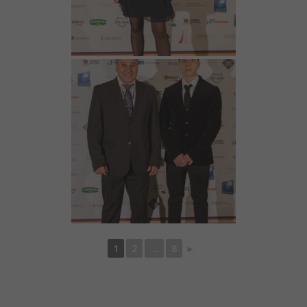
1
2
...
8
►