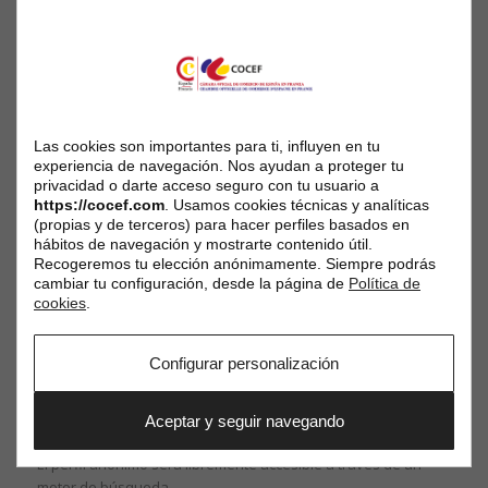
en el anuncio deberá, sin embargo, comunicárselo a la COCEF.
Colecta y conservación de la
información
El anunciante autoriza a la COCEF a conservar en sus bases
de datos todas las informaciones comunicadas por él, con
Las cookies son importantes para ti, influyen en tu
solo efecto en la bolsa de empleo. Solo el personal de la
experiencia de navegación. Nos ayudan a proteger tu
privacidad o darte acceso seguro con tu usuario a
COCEF encargado de la explotación de la bolsa de empleo o
https://cocef.com
. Usamos cookies técnicas y analíticas
las personas especialmente autorizadas podrán tener acceso
(propias y de terceros) para hacer perfiles basados en
a estas informaciones.
hábitos de navegación y mostrarte contenido útil.
Recogeremos tu elección anónimamente. Siempre podrás
cambiar tu configuración, desde la página de
Política de
Utilización de la información
cookies
.
Las informaciones difundidas por los anunciantes solo
podrán ser utilizadas para la ayuda a la contratación.
Configurar personalización
El perfil anónimo y el resumen del CV de cada candidato será
de libre acceso y podrá ser libremente consultado por todo
Aceptar y seguir navegando
visitante de la página Web.
El perfil anónimo será libremente accesible a través de un
motor de búsqueda.