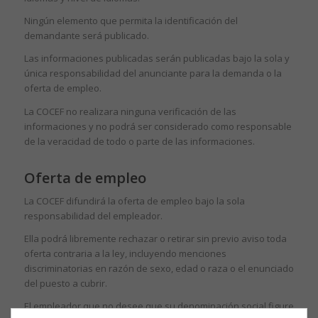
Ningún elemento que permita la identificación del
demandante será publicado.
Las informaciones publicadas serán publicadas bajo la sola y
única responsabilidad del anunciante para la demanda o la
oferta de empleo.
La COCEF no realizara ninguna verificación de las
informaciones y no podrá ser considerado como responsable
de la veracidad de todo o parte de las informaciones.
Oferta de empleo
La COCEF difundirá la oferta de empleo bajo la sola
responsabilidad del empleador.
Ella podrá libremente rechazar o retirar sin previo aviso toda
oferta contraria a la ley, incluyendo menciones
discriminatorias en razón de sexo, edad o raza o el enunciado
del puesto a cubrir.
El empleador que no desee que su denominación social figure