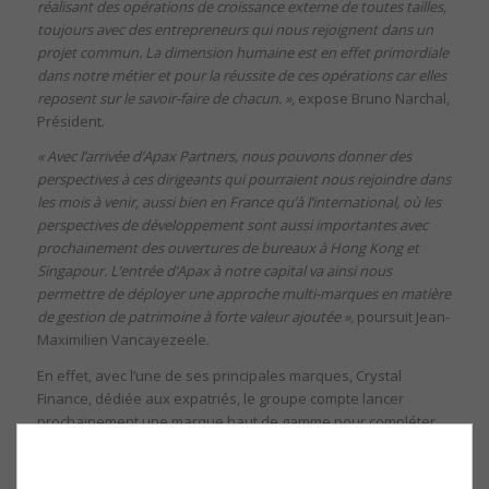
réalisant des opérations de croissance externe de toutes tailles,
toujours avec des entrepreneurs qui nous rejoignent dans un
projet commun. La dimension humaine est en effet primordiale
dans notre métier et pour la réussite de ces opérations car elles
reposent sur le savoir-faire de chacun. »
, expose Bruno Narchal,
Président.
« Avec l’arrivée d’Apax Partners, nous pouvons donner des
perspectives à ces dirigeants qui pourraient nous rejoindre dans
les mois à venir, aussi bien en France qu’à l’international, où les
perspectives de développement sont aussi importantes avec
prochainement des ouvertures de bureaux à Hong Kong et
Singapour. L’entrée d’Apax à notre capital va ainsi nous
permettre de déployer une approche multi-marques en matière
de gestion de patrimoine à forte valeur ajoutée »,
poursuit Jean-
Maximilien Vancayezeele.
En effet, avec l’une de ses principales marques, Crystal
Finance, dédiée aux expatriés, le groupe compte lancer
prochainement une marque haut de gamme pour compléter
son dispositif. « Convaincus de la nécessité d’apporter un
service en gestion privée de luxe à nos clients, nous comptons