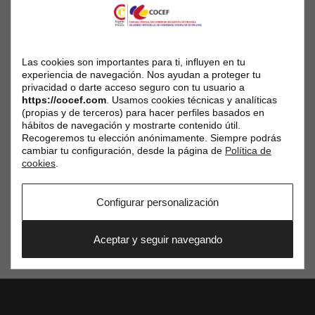
en effet l’affirmer via notre structure Crystal Finance mais
également sur l’ensemble de nos autres marques ».
Pour plus d’informations :
iberia@crystal-finance.com
Las cookies son importantes para ti, influyen en tu
experiencia de navegación. Nos ayudan a proteger tu
privacidad o darte acceso seguro con tu usuario a
https://cocef.com
. Usamos cookies técnicas y analíticas
(propias y de terceros) para hacer perfiles basados en
hábitos de navegación y mostrarte contenido útil.
Recogeremos tu elección anónimamente. Siempre podrás
cambiar tu configuración, desde la página de
Política de
Partager cet article
cookies
.
Configurar personalización
Aceptar y seguir navegando