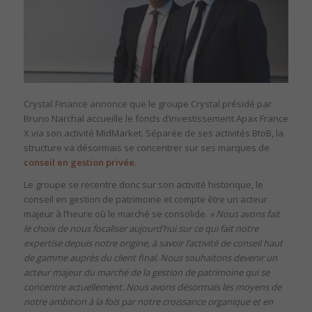
Crystal Finance annonce que le groupe Crystal présidé par
Bruno Narchal accueille le fonds d’investissement Apax France
X via son activité MidMarket. Séparée de ses activités BtoB, la
structure va désormais se concentrer sur ses marques de
conseil en gestion privée
.
Le groupe se recentre donc sur son activité historique, le
conseil en gestion de patrimoine et compte être un acteur
majeur à l’heure où le marché se consolide.
« Nous avons fait
le choix de nous focaliser aujourd’hui sur ce qui fait notre
expertise depuis notre origine, à savoir l’activité de conseil haut
de gamme auprès du client final. Nous souhaitons devenir un
acteur majeur du marché de la gestion de patrimoine qui se
concentre actuellement. Nous avons désormais les moyens de
notre ambition à la fois par notre croissance organique et en