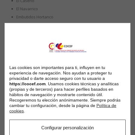
El Caserío
El Navarrico
Embutidos Hortanco
Grupo Vitilia
Hacienda Ortigosa
Manantial Salado
Nekeas
Quesos La Vasco Navarra
Tikal Nuts
Las cookies son importantes para ti, influyen en tu
experiencia de navegación. Nos ayudan a proteger tu
privacidad o darte acceso seguro con tu usuario a
C’est la première fois que le Plan international de Navarre
https://cocef.com
. Usamos cookies técnicas y analíticas
organise une mission commerciale d’une telle envergure,
(propias y de terceros) para hacer perfiles basados en
réunissant dans la Communauté Forale une diversité aussi
hábitos de navegación y mostrarte contenido útil.
large de cultures gastronomiques et de pays – Inde, France,
Recogeremos tu elección anónimamente. Siempre podrás
États-Unis et Mexique – en un même espace.
cambiar tu configuración, desde la página de
Política de
cookies
.
Le directeur général du développement des entreprises, Iñigo
Arruti, a également assisté à l’événement.
Configurar personalización
Visites à des entreprises navarraises