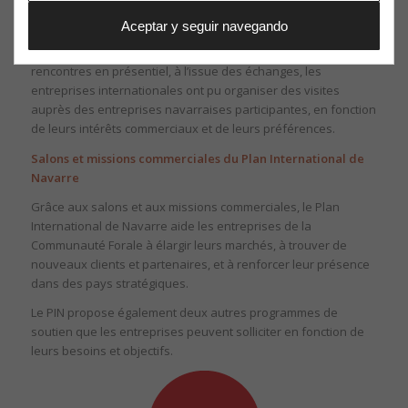
Pour le Plan International de Navarre (PIN), l’agroalimentaire
Aceptar y seguir navegando
est identifié comme l’un des secteurs prioritaires sur lequel
concentrer les efforts d’internationalisation. Ainsi, en plus des
rencontres en présentiel, à l’issue des échanges, les
entreprises internationales ont pu organiser des visites
auprès des entreprises navarraises participantes, en fonction
de leurs intérêts commerciaux et de leurs préférences.
Salons et missions commerciales du Plan International de
Navarre
Grâce aux salons et aux missions commerciales, le Plan
International de Navarre aide les entreprises de la
Communauté Forale à élargir leurs marchés, à trouver de
nouveaux clients et partenaires, et à renforcer leur présence
dans des pays stratégiques.
Le PIN propose également deux autres programmes de
soutien que les entreprises peuvent solliciter en fonction de
leurs besoins et objectifs.