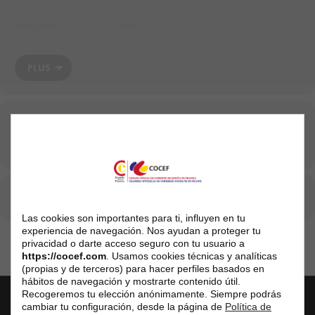
Ne tardez pas à vous inscrire !
Ci-joint la fiche d’inscription avec nos modalités pour les particuliers
comme les tables corporate :
https://urlz.fr/gKms
PLUS
Infos : communication@cocef.com
Date et heure
Year Around Event (2021)
(GMT+02:00)
CALENDRIER
GOOGLECAL
Las cookies son importantes para ti, influyen en tu
experiencia de navegación. Nos ayudan a proteger tu
privacidad o darte acceso seguro con tu usuario a
https://cocef.com
. Usamos cookies técnicas y analíticas
(propias y de terceros) para hacer perfiles basados en
hábitos de navegación y mostrarte contenido útil.
Recogeremos tu elección anónimamente. Siempre podrás
cambiar tu configuración, desde la página de
Política de