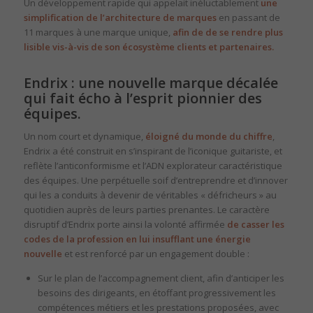
Un développement rapide qui appelait inéluctablement
une
simplification de l’architecture de marques
en passant de
11 marques à une marque unique,
afin de de se rendre plus
lisible vis-à-vis de son écosystème clients et partenaires.
Endrix : une nouvelle marque décalée
qui fait écho à l’esprit pionnier des
équipes.
Un nom court et dynamique,
éloigné du monde du chiffre
,
Endrix a été construit en s’inspirant de l’iconique guitariste, et
reflète l’anticonformisme et l’ADN explorateur caractéristique
des équipes. Une perpétuelle soif d’entreprendre et d’innover
qui les a conduits à devenir de véritables « défricheurs » au
quotidien auprès de leurs parties prenantes.​ Le caractère
disruptif d’Endrix porte ainsi la volonté affirmée
de casser les
codes de la profession en lui insufflant une énergie
nouvelle
et est renforcé par un engagement double :​
Sur le plan de l’accompagnement client, afin d’anticiper les
besoins des dirigeants, en étoffant progressivement les
compétences métiers et les prestations proposées, avec