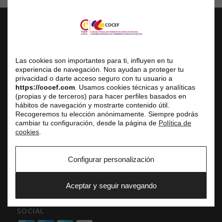
COCEF
Chambre Officielle de Commerce d’Espagne en France
Las cookies son importantes para ti, influyen en tu
experiencia de navegación. Nos ayudan a proteger tu
Siège Social
privacidad o darte acceso seguro con tu usuario a
3 avenue de l’Opéra, 75001 Paris
https://cocef.com
. Usamos cookies técnicas y analíticas
(propias y de terceros) para hacer perfiles basados en
Centre d’Affaires
hábitos de navegación y mostrarte contenido útil.
Réception du public uniquement sur rendez-vous
Recogeremos tu elección anónimamente. Siempre podrás
cambiar tu configuración, desde la página de
Política de
Tél. fixe : +33 (0) 1 42 61 33 10
cookies
.
E-mail : service.commercial@cocef.com
www.cocef.com
Configurar personalización
www.empleofrancia.com
www.testelyte.com
Aceptar y seguir navegando
SOCIAL