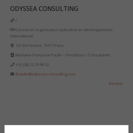
ODYSSEA CONSULTING
/
Conseil en organisation spécialisé en développement
international
123 Bd Pereire, 75017 Paris
Madame Françoise Paulin – Fondatrice / Consultante
+33 (0)6 22 29 96 52
fpaulin@odyssea-consulting.com
Revenir