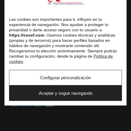
Siège Social
3 avenue de l’Opéra, 75001 Paris
Las cookies son importantes para ti, influyen en tu
experiencia de navegación. Nos ayudan a proteger tu
Centre d’Affaires
privacidad o darte acceso seguro con tu usuario a
Réception du public uniquement sur rendez-vous
https://cocef.com
. Usamos cookies técnicas y analíticas
(propias y de terceros) para hacer perfiles basados en
Tél. fixe : +33 (0) 1 42 61 33 10
hábitos de navegación y mostrarte contenido útil.
E-mail : service.commercial@cocef.com
Recogeremos tu elección anónimamente. Siempre podrás
cambiar tu configuración, desde la página de
Política de
www.cocef.com
cookies
.
www.empleofrancia.com
www.testelyte.com
Configurar personalización
SOCIAL
Aceptar y seguir navegando