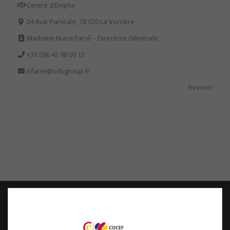
Centre d’Emploi
24 Rue Panicale, 78 320 La Verrière
Madame
Nuria Farré – Directrice Générale
+33 (0)6 42 98 00 12
nfarre@sifugroup.fr
Revenir
COCEF
Chambre Officielle de Commerce d’Espagne en France