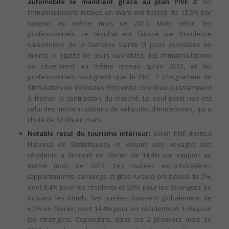
automobile se maintient grâce au plan PIVE 2:
les
immatriculations totales en mars ont baissé de 13,9% par
rapport au même mois de 2012. Mais selon les
professionnels, ce résultat est faussé par l’incidence
saisonnière de la Semaine Sainte (3 jours ouvrables en
moins). A égalité de jours ouvrables, les immatriculations
se situeraient au même niveau qu’en 2012, et les
professionnels soulignent que le PIVE 2 (Programme de
Stimulation de Véhicules Efficients) contribue puissamment
à freiner la contraction du marché. Le seul point noir est
celui des immatriculations de véhicules d’entreprises, qui a
chuté de 32,9% en mars.
Notable recul du tourisme intérieur:
selon l’INE (Institut
National de Statistiques), le volume des voyages des
résidents a diminué en février de 14,4% par rapport au
même mois de 2012. Les nuitées extra-hôtelières
(appartements, campings et gîtes ruraux) ont baissé de 2%,
dont 8,4% pour les résidents et 0,5% pour les étrangers. En
incluant les hôtels, les nuitées baissent globalement de
6,2% en février, dont 14,4% pour les résidents et 1,4% pour
les étrangers. Cependant, dans les 2 premiers mois de