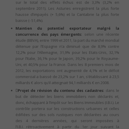
sur le total des effets échus est de 3,3% (3,2% en
septembre 2011). Les Asturies enregistrent la plus forte
hausse d’impayés (+ 5,6%) et la Cantabrie la plus forte
baisse (- 51,4%).
Maintien du potentiel exportateur malgré la
concurrence des pays émergents:
selon une récente
étude (BBVA), entre 1999 et 2011, la part du marché mondial
détenue par l’Espagne n’a diminué que de 8,9% contre
12,2% pour l’Allemagne, 31,9% pour les Etats-Unis, 32,1%
pour l’Italie, 36,1% pour le Japon, 39,2% pour le Royaume-
Uni, et 40,5% pour la France. Dans les 8 premiers mois de
2012, les exportations ont augmenté de 4,1% et le déficit
commercial a baissé de 23,2% sur 1 an, s’établissant à 23,5
milliards € alors qu’il atteignait 94,1 milliards € en 2008.
Projet de révision du contenu des cadastres:
dans le
but de détecter les biens immobiliers non déclarés et,
donc, échappant à l’Impôt sur les Biens Immeubles (I.B.I.). Le
contrôle portera sur les constructions urbaines et celles
édifiées sur des sols rustiques non déclarées au cours
des 4 dernières années, qui seront imposées à
l’I.B.I. rétroactivement à partir du 1er jour suivant la