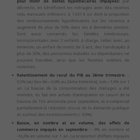
pour motif de dettes hypothécaires impayées:
par
décret-loi, en bénéficient les ménages avec des revenus
nets mensuels inférieurs à 1.597 € ou dont la proportion
des remboursements hypothécaires sur les revenus a
augmenté de plus de 50% dans les 4 dernières années.
Sont aussi concernés les familles nombreuses,
monoparentales avec 2 enfants à charge, celles avec, au
minimum, un enfant de moins de 3 ans, des handicapés à
plus de 33%, des personnes malades ou dépendantes ne
pouvant travailler, ainsi que les femmes victimes de
violences.
Ralentissement du recul du PIB au 3ème trimestre:
–
0,3% (au lieu de—0,4% au 2ème trimestre), soit—1,6% sur 1
an. La baisse de la consommation des ménages a été
moindre, du fait des achats d’anticipation en raison de la
hausse de TVA annoncée pour septembre, et a compensé
partiellement la réduction accrue de la demande publique
et, surtout, des investissements (- 9,9%).
Baisse, en nombre et en volume, des effets de
commerce impayés en septembre:
– 9% en nombre et
-16,2% en volume sur 1 an. La proportion d’effets impayés