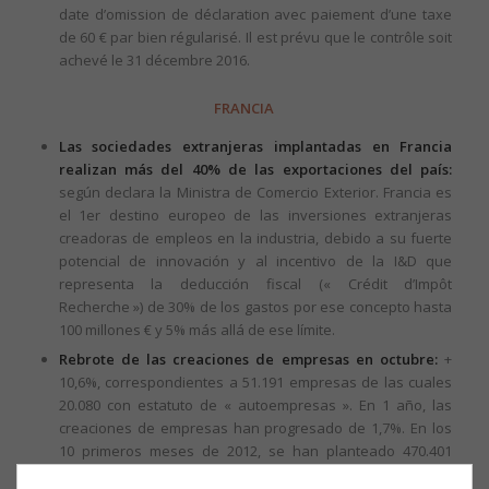
date d’omission de déclaration avec paiement d’une taxe
de 60 € par bien régularisé. Il est prévu que le contrôle soit
achevé le 31 décembre 2016.
FRANCIA
Las sociedades extranjeras implantadas en Francia
realizan más del 40% de las exportaciones del país:
según declara la Ministra de Comercio Exterior. Francia es
el 1er destino europeo de las inversiones extranjeras
creadoras de empleos en la industria, debido a su fuerte
potencial de innovación y al incentivo de la I&D que
representa la deducción fiscal (« Crédit d’Impôt
Recherche ») de 30% de los gastos por ese concepto hasta
100 millones € y 5% más allá de ese límite.
Rebrote de las creaciones de empresas en octubre:
+
10,6%, correspondientes a 51.191 empresas de las cuales
20.080 con estatuto de « autoempresas ». En 1 año, las
creaciones de empresas han progresado de 1,7%. En los
10 primeros meses de 2012, se han planteado 470.401
peticiones de creaciones frente a 458.676 en el mismo