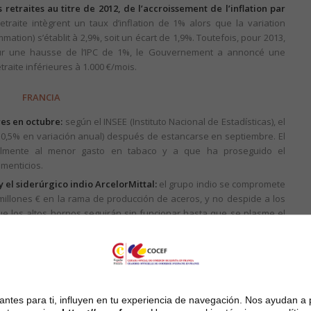
etraites au titre de 2012, de l’accroissement de l’inflation par
traite intègrent un taux d’inflation de 1% alors que la variation
mation) s’établit à 2,9%, soit un écart de 1,9%. Toutefois, pour 2013,
 sur une hausse de l’IPC de 1%, le Gouvernement a annoncé une
raite inférieures à 1.000 €/mois.
FRANCIA
es en octubre:
según el INSEE (Instituto Nacional de Estadísticas), el
0,5% en variación anual) después de estancarse en septiembre. El
almente al menor gasto en tabaco y a que ha proseguido el
imenticios.
 el siderúrgico indio ArcelorMittal:
el grupo indio se compromete
 millones € en la rama de producción de aceros, y no despide a los
que los altos hornos seguirán sin funcionar hasta que se plasme el
ste en un procedimiento que permita a uno de ambos altos hornos
nor emisión de gas carbónico. Dentro de 15 días, las autoridades
e para experimentar ese método. Los sindicatos y los asalariados
 compromisos, recordando lo ocurrido con el sitio de Grandange.
 ejercicio desde 1997:
según el CCFA (Comité de Constructores
ntes para ti, influyen en tu experiencia de navegación. Nos ayudan a 
mbre, las matrículas de vehículos han disminuido de – 19,2% y de –