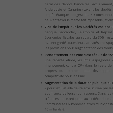
fiscal des dépôts bancaires. Actuellemen
Andalousie et Canaries) taxent les dépôts
l’impôt étatique obligera les 4 Communaut
peuvent taxer le même fait imposable, et ell
70% de l’Impôt sur les Sociétés est acqui
banque Santander, Telefónica et Repsol.
économies fiscales au regard du 30% restant
avaient gardé toutes leurs activités en Espa
les provisions pour augmentation des fonds
L’endettement des Pme s’est réduit de 15% 
une récente étude, les Pme espagnoles 
financement, contre 65% dans le reste de
propres ou externes– pour développer o
compétitivité pour les Pme.
Augmentation de la dotation publique au 
€ pour 2013 et elle devra être utilisée par
souffrance de leurs fournisseurs. Dans les 
créances en retard jusqu’au 31 décembre 20
Communautés Autonomes et les municipalités
10 milliards €.