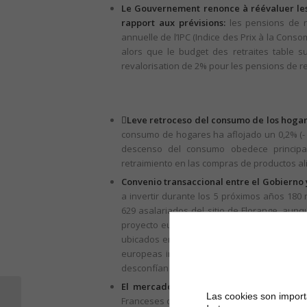
Le Gouvernement renonce à réévaluer les r
rapport aux prévisions:
les pensions de re
annuelle de l’IPC (Indice des Prix à la Consom
alors que le budget des retraites table
revalorisation de 2% pour les pensions de ret
Leve retroceso del consumo de los hogar
consumo de hogares ha aflojado un 0,2% (- 
descenso del consumo obedece princip
retraimiento en las compras de productos al
Convenio transaccional entre el Gobierno y
a invertir durante los 5 próximos años 180
629 asalariados del sitio de Florange, aun
proyecto europeo Ulcos. Este último consi
ubicados en Florange producir acero con me
europeas informarán si retienen a Florang
desconfían de que el grupo indio cumpla sus
El mercado del automóvil padece el peor
Las cookies son importa
NOUVELLES BRÈVES D’ESPAGNE –
Franceses de Automóviles), ya que, en novie