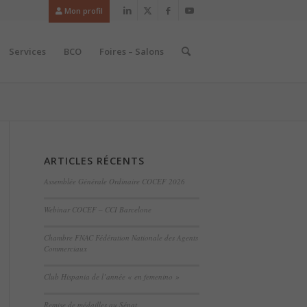
Mon profil
Services
BCO
Foires – Salons
ARTICLES RÉCENTS
Assemblée Générale Ordinaire COCEF 2026
Webinar COCEF – CCI Barcelone
Chambre FNAC Fédération Nationale des Agents
Commerciaux
Club Hispania de l’année « en femenino »
Remise de médailles au Sénat