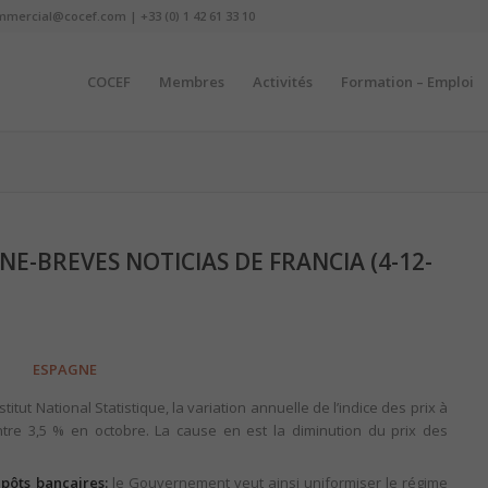
mmercial@cocef.com | +33 (0) 1 42 61 33 10
COCEF
Membres
Activités
Formation – Emploi
E-BREVES NOTICIAS DE FRANCIA (4-12-
ESPAGNE
stitut National Statistique, la variation annuelle de l’indice des prix à
ntre 3,5 % en octobre. La cause en est la diminution du prix des
épôts bancaires:
le Gouvernement veut ainsi uniformiser le régime