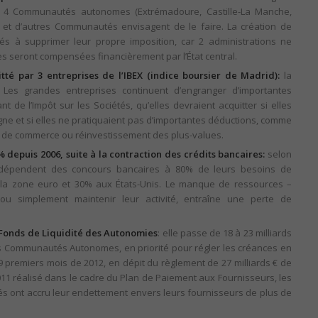
t, 4 Communautés autonomes (Extrémadoure, Castille-La Manche,
, et d’autres Communautés envisagent de le faire. La création de
és à supprimer leur propre imposition, car 2 administrations ne
es seront compensées financièrement par l’État central.
tté par 3 entreprises de l’IBEX (indice boursier de Madrid):
la
 Les grandes entreprises continuent d’engranger d’importantes
 de l’Impôt sur les Sociétés, qu’elles devraient acquitter si elles
gne et si elles ne pratiquaient pas d’importantes déductions, comme
 de commerce ou réinvestissement des plus-values.
depuis 2006, suite à la contraction des crédits bancaires:
selon
dépendent des concours bancaires à 80% de leurs besoins de
 la zone euro et 30% aux États-Unis. Le manque de ressources –
u simplement maintenir leur activité, entraîne une perte de
Fonds de Liquidité des Autonomies
: elle passe de 18 à 23 milliards
 les Communautés Autonomes, en priorité pour régler les créances en
9 premiers mois de 2012, en dépit du règlement de 27 milliards € de
11 réalisé dans le cadre du Plan de Paiement aux Fournisseurs, les
 ont accru leur endettement envers leurs fournisseurs de plus de