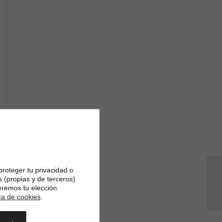
proteger tu privacidad o
DÉ
s (propias y de terceros)
D’
eremos tu elección
D’
ica de cookies
.