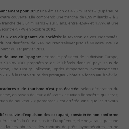
inancement pour 2012:
une émission de 4,76 milliards € (supérieure
d’être couverte. Elle comprend: une tranche de 0,99 milliards € à 3
e tranche de 3,04 milliards € sur 5 ans, entre 4,68% et 4,77%, et une
% (contre 4,77% en octobre 2010).
és » des dirigeants de sociétés:
la taxation de ces indemnités,
u bouclier fiscal de 60%, pourrait s’élever jusqu’à 60 voire 75%. Le
partir du 1er janvier 2013.
rie de luxe en Espagne:
déclare le président de la division Europe,
ier STARWOOD, propriétaire de 250 hôtels dans 60 pays sous de
raton, The Luxury Collection). Après d’importants investissements
2012 à la réouverture des prestigieux hôtels Alfonso XIII, à Séville,
paradores » de tourisme n’est pas écartée:
selon déclaration du
urisme, en raison de leur « délicate » situation financière, qui serait,
uction de nouveaux « paradores » est arrêtée ainsi que les travaux
ière suivie d’expulsion des occupant, considérée non conforme
nérale près la Cour de Justice Européenne, elle ne garantit pas une
les clauses abusives des contrats de prêts hypothécaires, en ne