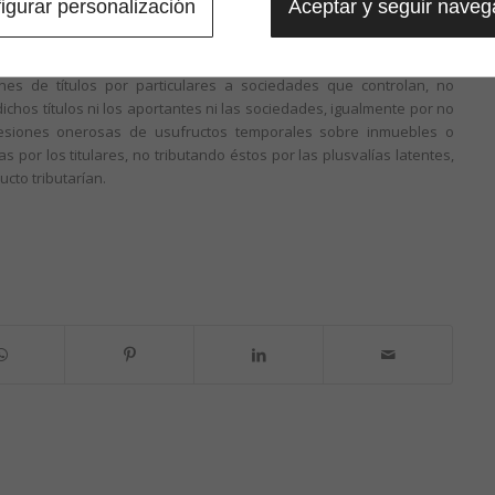
igurar personalización
Aceptar y seguir nave
idas las donaciones-cesiones, en las que ni los donantes ni,
s plusvalías, al no aflorar éstas en ninguna de ambas etapas; el
nes cuando se realizaran en plazo inferior a 3 años. También se
ones de títulos por particulares a sociedades que controlan, no
dichos títulos ni los aportantes ni las sociedades, igualmente por no
 cesiones onerosas de usufructos temporales sobre inmuebles o
 por los titulares, no tributando éstos por las plusvalías latentes,
ucto tributarían.