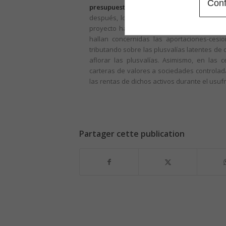
Conf
presupuestos para 2012:
estarían concern
después, los cesionarios tributan sobre la
proyecto haría imponibles dichas operacio
hallan concernidas las aportaciones-cesi
tributando sobre las plusvalías latentes de 
aflorar las plusvalías. Asimismo, en las
carteras de valores a sociedades controladas
las rentas de dichos activos durante el usufr
Partager cette publication