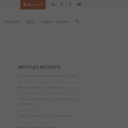
Mon profil
Services
BCO
Foires – Salons
ARTICLES RÉCENTS
Assemblée Générale Ordinaire COCEF 2026
Webinar COCEF – CCI Barcelone
Chambre FNAC Fédération Nationale des Agents
Commerciaux
Club Hispania de l’année « en femenino »
Remise de médailles au Sénat