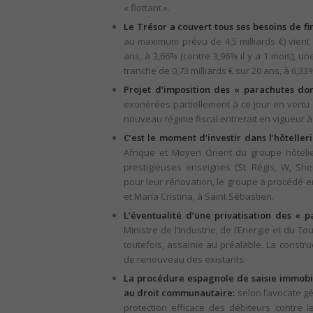
« flottant ».
Le Trésor a couvert tous ses besoins de f
au maximum prévu de 4,5 milliards €) vient 
ans, à 3,66% (contre 3,96% il y a 1 mois), un
tranche de 0,73 milliards € sur 20 ans, à 6,33
Projet d’imposition des « parachutes dor
exonérées partiellement à ce jour en vertu d
nouveau régime fiscal entrerait en vigueur à 
C’est le moment d’investir dans l’hôtelle
Afrique et Moyen Orient du groupe hôtel
prestigieuses enseignes (St. Régis, W, She
pour leur rénovation, le groupe a procédé en 
et María Cristina, à Saint Sébastien.
L’éventualité d’une privatisation des « 
Ministre de l’Industrie, de l’Energie et du To
toutefois, assainie au préalable. La constr
de renouveau des existants.
La procédure espagnole de saisie immobil
au droit communautaire:
selon l’avocate gé
protection efficace des débiteurs contre 