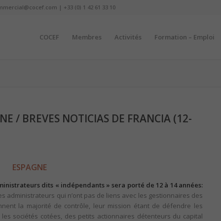
mmercial@cocef.com | +33 (0) 1 42 61 33 10
COCEF
Membres
Activités
Formation – Emploi
E / BREVES NOTICIAS DE FRANCIA (12-
ESPAGNE
nistrateurs dits « indépendants » sera porté de 12 à 14 années:
t des administrateurs qui n’ont pas de liens avec les gestionnaires des
nnent la majorité de contrôle, leur mission étant de défendre les
 les sociétés cotées, des petits actionnaires détenteurs du capital