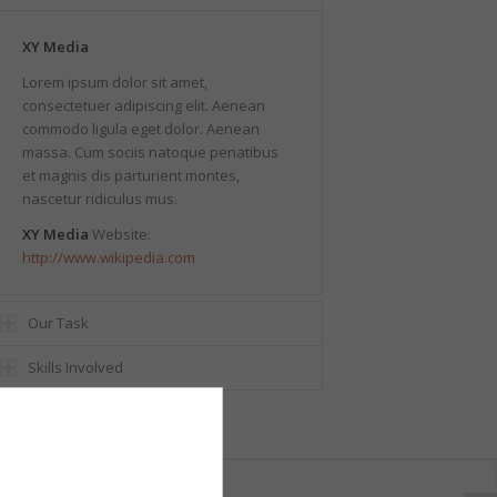
XY Media
Lorem ipsum dolor sit amet,
consectetuer adipiscing elit. Aenean
commodo ligula eget dolor. Aenean
massa. Cum sociis natoque penatibus
et magnis dis parturient montes,
nascetur ridiculus mus.
XY Media
Website:
http://www.wikipedia.com
Our Task
Skills Involved