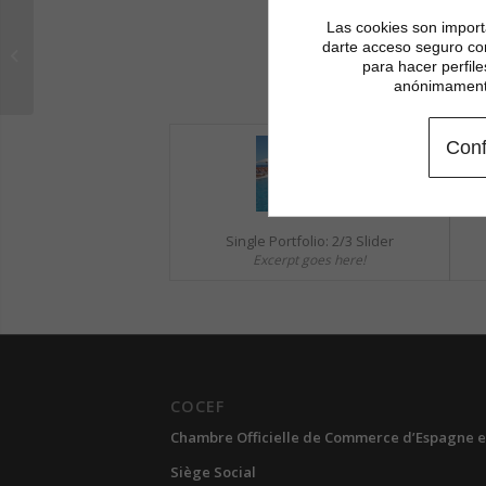
Las cookies son importa
Single Portfolio: Big
darte acceso seguro co
Slider
para hacer perfil
anónimamente
Conf
Single Portfolio: 2/3 Slider
Excerpt goes here!
COCEF
Chambre Officielle de Commerce d’Espagne e
Siège Social