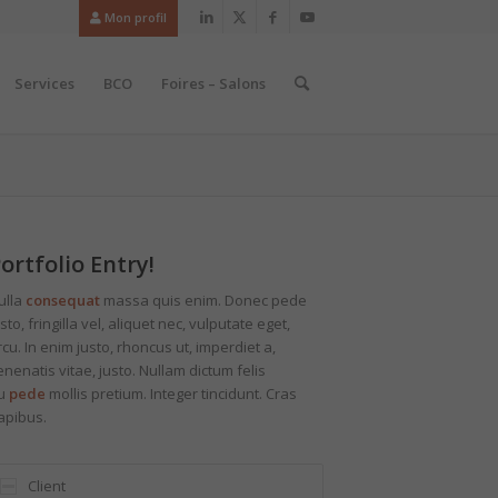
Mon profil
Services
BCO
Foires – Salons
ortfolio Entry!
ulla
consequat
massa quis enim. Donec pede
sto, fringilla vel, aliquet nec, vulputate eget,
rcu. In enim justo, rhoncus ut, imperdiet a,
enenatis vitae, justo. Nullam dictum felis
u
pede
mollis pretium. Integer tincidunt. Cras
apibus.
Client