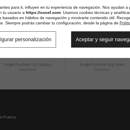
Most Recent Entries
ntes para ti, influyen en tu experiencia de navegación. Nos ayudan a 
n tu usuario a
https://cocef.com
. Usamos cookies técnicas y analítica
es basados en hábitos de navegación y mostrarte contenido útil. Recog
. Siempre podrás cambiar tu configuración, desde la página de
Polít
igurar personalización
Aceptar y seguir nave
Single Portfolio: 2/3 Gallery
Single Portfolio: Big Slider
wind/earth
fire/water
n France