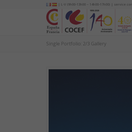
| L-V (9h00-13h00 – 14h00-17h00) | service.co
Single Portfolio: 2/3 Gallery