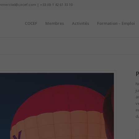
mmercial@cocef.com | +33 (0) 1 42 61 33 10
COCEF
Membres
Activités
Formation – Emploi
P
N
ju
a
v
e
d