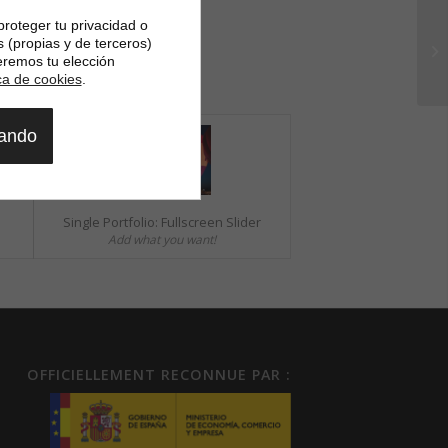
proteger tu privacidad o
s (propias y de terceros)
eremos tu elección
ica de cookies
.
gando
Single Portfolio: Fullscreen Slider
Add what you want!
OFFICIELLEMENT RECONNUE PAR :