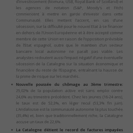
d’investissement (Nomura, USB, Royal Bank of Scotland) et
les agences de notation (S&P, Moody’s et Fitch)
commencent à mettre en garde d’investir dans cette
Communauté. Elles mettent l’accent, en cas d’une
sécession, sur la difficulté pour le nouvel Etat à se financer
en dehors de l’Union Européenne et à être accepté comme
membre de cette Union en raison de l’opposition prévisible
de l’Etat espagnol, outre que le maintien d’un secteur
bancaire local autonome ne paraît pas viable. Les
analystes redoutent aussi l’impact négatif d’une éventuelle
sécession de la Catalogne sur la situation économique et
financière du reste de l’Espagne, entraînant la hausse de
la prime de risque sur les marchés.
Nouvelle poussée du chômage au 3ème trimestre:
25,02% de la population active est sans emploi contre
24,6% au trimestre précédent. Chez les jeunes (16-24 ans),
le taux est de 52,3%, en léger recul (53,3% fin juin).
L’Andalousie est la communauté autonome la plus touchée
(35,4%) et, bien que traditionnellement riche, la Catalogne
accuse un taux de 22,6%.
La Catalogne détient le record de factures impayées