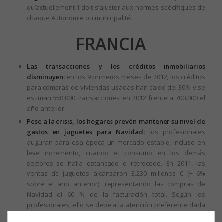
qu’actuellement il doit s’ajuster aux normes spécifiques de
chaque Autonomie ou municipalité.
FRANCIA
Las transacciones y los créditos inmobiliarios
disminuyen:
en los 9 primeros meses de 2012, los créditos
para compras de viviendas usadas han caido del 30% y se
estiman 550.000 transacciones en 2012 frente a 700.000 el
año anterior.
Pese a la crisis, los hogares prevén mantener su nivel de
gastos en juguetes para Navidad:
los profesionales
auguran para esa época un mercado estable, incluso en
leve incremento, cuando el consumo en los demás
sectores se halla estancado o retrocede. En 2011, las
ventas de juguetes alcanzaron 3.230 millones € (+ 6%
sobre el año anterior), representando las compras de
Navidad el 60 % de la facturación total. Según los
profesionales, ello se debe a la atención preferente dada
a los niños en los hogares, a la fuerte natalidad y, para