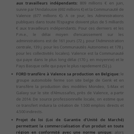
aux travailleurs indépendants:
809 millions € en juin,
suivie par l’Andalousie (692 millions €) et la Communauté de
Valence (677 millions €). A ce jour, les Administrations
publiques dans toute l’Espagne doivent plus de 5 milliards
€ aux travailleurs indépendants. Pour ces derniers et les
P.m.e., le délai moyen d’encaissement sur les
administrations est de 161 jours (72 j. pour l’Administration
centrale, 139 j. pour les Communautés Autonomes et 178 j.
pour les collectivités locales). Valence est la Communauté
qui paye dans le plus long délai (170 j. en moyenne) et le
Pays Basque celle qui paye le plus rapidement (52 j.).
FORD transfère à Valence sa production en Belgique:
le
groupe automobile ferme son site belge de Genk et en
transfère la production des modèles Mondeo, S-Max et
Galaxy sur le site d’Almussafes, près de Valence, a partir
de 2014. De source professionnelle locale, on estime que
ce transfert induira la création de 1.500 emplois directs et
4.500 indirects.
Projet de loi (Loi de Garantie d’Unité de Marché)
permettant la commercialisation d’un produit en toute
région en conformité avec une norme unique:
alors