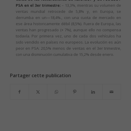
PSA en el 3er trimestre:
– 13,3%, mientras su volumen de
ventas mundial retrocede de 5,8% y, en Europa, se
derrumba en un—18,4%., con una cuota de mercado en
ese área historicamente débil (8,5%). Fuera de Europa, las
ventas han progresado (+ 7%), aunque ello no compensa
todavía. Por primera vez, uno de cada dos vehículos ha
sido vendido en países no europeos. La evolución es aún
peor en PSA: 20,5% menos de ventas en el 3er trimestre,
con una disminución cumulativa de 15,2% desde enero.
Partager cette publication