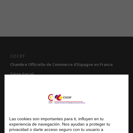
COCEF
Chambre Officielle de Commerce d’Espagne en France
Siège Social
3 avenue de l’Opéra, 75001 Paris
Centre d’Affaires
Réception du public uniquement sur rendez-vous
Tél. fixe : +33 (0) 1 42 61 33 10
E-mail : service.commercial@cocef.com
Las cookies son importantes para ti, influyen en tu
experiencia de navegación. Nos ayudan a proteger tu
www.cocef.com
privacidad o darte acceso seguro con tu usuario a
www.empleofrancia.com