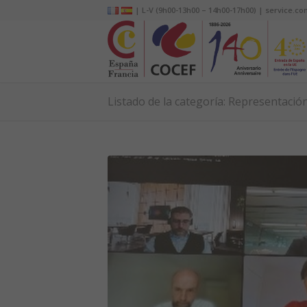
| L-V (9h00-13h00 – 14h00-17h00) | service.co
Listado de la categoría: Representació