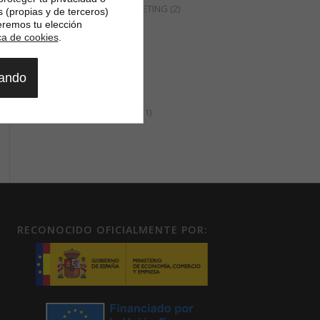
MANAGEMENT Y MARKETING
(2)
s (propias y de terceros)
eremos tu elección
MODA
(2)
ica de cookies
.
EDUCACIÓN
(2)
COACHING
(1)
gando
RESTAURACIÓN
(1)
CONGRESOS Y FERIAS
(1)
RECONOCIDO OFICIALMENTE POR: