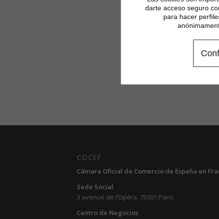
darte acceso seguro co
para hacer perfil
anónimamente
Conf
COCEF
Cámara Oficial de Comercio de España en Fra
Sede Social
3 avenue de l’Opéra, 75001 Paris
Centro de Negocios