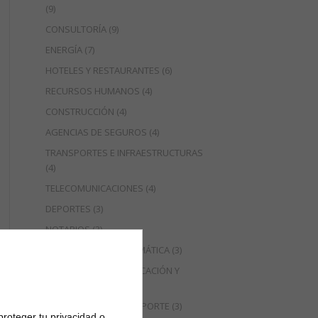
(9)
CONSULTORÍA
(9)
ENERGÍA
(7)
HOTELES Y RESTAURANTES
(6)
RECURSOS HUMANOS
(4)
CONSTRUCCIÓN
(4)
AGENCIAS DE SEGUROS
(4)
TRANSPORTES E INFRAESTRUCTURAS
(4)
TELECOMUNICACIONES
(4)
DEPORTES
(3)
NOTARIOS
(3)
ELECTRÓNICA E INFORMÁTICA
(3)
AGENCIAS DE COMUNICACIÓN Y
EVENTOS
(3)
COMPAÑÍAS DE TRANSPORTE
(3)
proteger tu privacidad o