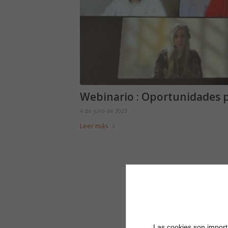
Webinario : Oportunidades p
4 de julio de 2023
Leer más
Las cookies son importa