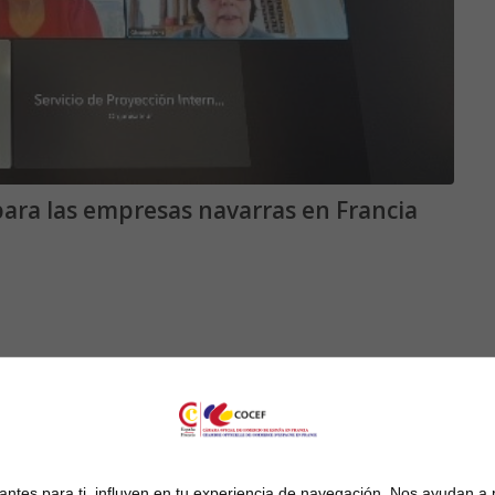
ara las empresas navarras en Francia
ntes para ti, influyen en tu experiencia de navegación. Nos ayudan a 