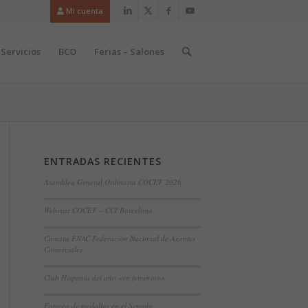
Mi cuenta
Servicios
BCO
Ferias – Salones
ENTRADAS RECIENTES
Asamblea General Ordinaria COCEF 2026
Webinar COCEF – CCI Barcelona
Cámara FNAC Federación Nacional de Agentes
Comerciales
Club Hispania del año «en femenino»
Entrega de medallas en el Senado