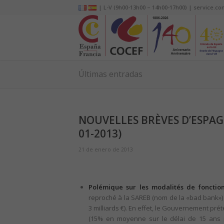
| L-V (9h00-13h00 – 14h00-17h00) | service.co
Últimas entradas
NOUVELLES BRÈVES D’ESPAGN
01-2013)
21 de enero de 2013
Polémique sur les modalités de foncti
reproché à la SAREB (nom de la «bad bank») l
3 milliards €). En effet, le Gouvernement pr
(15% en moyenne sur le délai de 15 ans pr