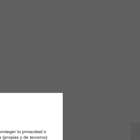
proteger tu privacidad o
NO
s (propias y de terceros)
BR