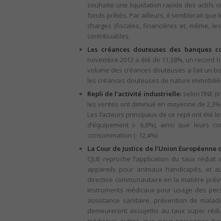
souhaite une liquidation rapide des actifs 
fonds prêtés. Par ailleurs, il semblerait que 
charges (fiscales, financières et, même, les
contribuables.
Les créances douteuses des banques con
novembre 2012 a été de 11,38%, un record his
volume des créances douteuses a fait un bon
les créances douteuses de nature immobili
Repli de l’activité industrielle:
selon l’INE (
les ventes ont diminué en moyenne de 2,3%
Les facteurs principaux de ce repli ont été 
d’équipement (- 6,8%), ainsi que leurs 
consommation (- 12,4%).
La Cour de Justice de l’Union Européenne 
CJUE reproche l’application du taux réduit
appareils pour animaux handicapés, et au
directive communautaire en la matière prév
instruments médicaux pour usage des pers
assistance sanitaire, prévention de malad
demeureront assujettis au taux super rédu