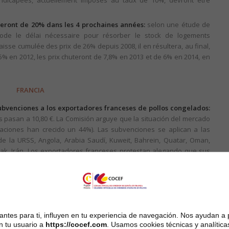
dicapées, actuellement imposés au taux de 10%, devront être
sseront de 20% dans les 4 prochaines années:
selon une étude de
iode le délai nécessaire pour résorber le stock de logements
isse cumulée des prix de 26% depuis 2008, il en résultera, au final,
5% en 2012, les prix chuteront de 7,8% en 2013 et de 6% en 2014, en
FRANCIA
bvenciones a los exportadores franceses de pollos congelados:
as pasan a 10,80 €. La Comisión arguye que la situación del mercado
taciones han crecido un 44%). Las subvenciones se aplican a las
de la URSS, Angola, Arabia Saudí, Kuweit, Bahrein, Quatar, Oman,
Irak, Irán. Los exportadores franceses protestan alegando que sus
 sus principales competidores: Brasil, EE.UU, Tailandia, China. Las
Tilly-Sabco son las más afectadas por esa medida.
irá en 2013:
según el INSEE (Instituto Nacional de Estadística), los
medio un 2% entre 2011 y 2012 (2,1% entre 2010 y 2011) y esa
 impacto de la crisis y el deterioro del mercado laboral. El banco
ntes para ti, influyen en tu experiencia de navegación. Nos ayudan a 
en 2013.
n tu usuario a
https://cocef.com
. Usamos cookies técnicas y analítica