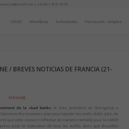
mmercial@cocef.com | +33 (0) 1 42 61 33 10
COCEF
Miembros
Actividades
Formación – Empleo
E / BREVES NOTICIAS DE FRANCIA (21-
ESPAGNE
onnement de la «bad bank»:
le futur président de l’Eurogroup a
’absence d’un business plan pour liquider les actifs cédés (plus de
étend que cette cession s’effectue de manière rentable pour la SAREB
évu pour la réalisation de tous les actifs), alors que Bruxelles