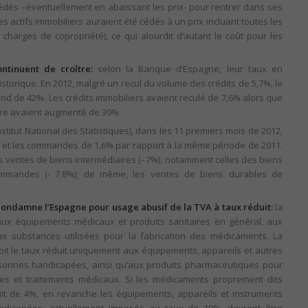
cédés –éventuellement en abaissant les prix- pour rentrer dans ses
les actifs immobiliers auraient été cédés à un prix incluant toutes les
 charges de copropriété), ce qui alourdit d’autant le coût pour les
tinuent de croître:
selon la Banque d’Espagne, leur taux en
torique. En 2012, malgré un recul du volume des crédits de 5,7%, le
d de 42%. Les crédits immobiliers avaient reculé de 7,6% alors que
ère avaient augmenté de 30%.
Institut National des Statistiques), dans les 11 premiers mois de 2012,
 et les commandes de 1,6% par rapport à la même période de 2011.
les ventes de biens intermédiaires (- 7%), notamment celles des biens
commandes (- 7,8%); de même, les ventes de biens durables de
condamne l’Espagne pour usage abusif de la TVA à taux réduit:
la
 aux équipements médicaux et produits sanitaires en général, aux
x substances utilisées pour la fabrication des médicaments. La
oit le taux réduit uniquement aux équipements, appareils et autres
onnes handicapées, ainsi qu’aux produits pharmaceutiques pour
ies et traitements médicaux. Si les médicaments proprement dits
it de 4%, en revanche les équipements, appareils et instruments