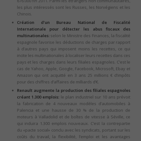
676.000 fin 2011. Parmi les étrangers non communautaires,
les plus intéressés sont les Russes, les Norvégiens et les
Chinois.
Création d’un Bureau National de Fiscalité
Internationale pour détecter les abus fiscaux des
multinationales:
selon le Ministre des Finances, la fiscalité
espagnole favorise les déductions de charges par rapport
à d’autres pays qui imposent moins les recettes, ce qui
incite les multinationales à localiser leurs recettes dans ces
pays et les charges dans leurs filiales espagnoles. C’est le
cas de Yahoo, Apple, Google, Facebook, Microsoft, Ebay et
Amazon qui ont acquitté en 3 ans 25 millions € d’impôts
pour des chiffres d’affaires de milliards d’€.
Renault augmente la production des filiales espagnoles
créant 1.300 emplois:
le plan industriel sur 10 ans prévoit
la fabrication de 4 nouveaux modèles d’automobiles à
Palencia et une hausse de 30 % de la production de
moteurs à Valladolid et de boîtes de vitesse à Séville, ce
qui induira 1.300 emplois nouveaux. C’est la contrepartie
du «pacte social» conclu avec les syndicats, portant sur les
coûts du travail, la flexibilité, l’emploi et les avantages