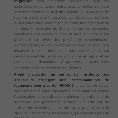
litigieuses:
sont désormais redevables tous les
justiciables demandeurs –entreprises ou particuliers- sauf
ceux bénéficiaires de la justice gratuite (< 14.000 €/an de
revenus bruts); sont imposables les actes des procédures
civiles (sauf celles portant sur les droits fondamentaux ou
familiaux à l’exclusion du divorce, et sur les demandes
volontaires des débiteurs pour la mise en place d’une
procédure collective), des procédures contentieuses-
administratives, et des procédures sociales (sauf en 1ère
instance). Le niveau des taxes a aussi été relevé, surtout
celles frappant les actes de procédure en appel et en
cassation. Les demandeurs récupèreront les taxes si les
défendeurs sont condamnés eux dépens.
Projet d’accorder un permis de résidence aux
acquéreurs étrangers non communautaires de
logements pour plus de 160.000 €:
le permis de séjour
serait transitoire pour 3 ans maximum et n’impliquerait pas
l’autorisation de travailler, de scolariser les enfants ni de
bénéficier des prestations sociales. L’objectif est de
faciliter les investissements étrangers pour réduire le
stock de logements neufs invendus, qui s’élevait à plus de