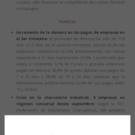
sociaux, afin d’assurer la compétitivité des usines Renault
en Espagne.
FRANCIA
Incremento de la demora en los pagos de empresas en
el 3er trimestre:
el promedio de demora ha sido de 11,8
días (11,5 días en el anterior trimestre), siendo 32,3% las
empresas cumplidoras (33,3% anteriormente). Las moras
superiores a 15 días representan 31,6%, 1 punto más que
antes, y solamente 9,7% de Pymes y grandes empresas
pagan sin demora. 42,8% de pymes aplazan sus pagos de
1 a 15 días y 28,9% de 15 a 30 días, mientras que la
Administración pública demora 22,6% de sus pagos entre
15 y 30 días.
Crisis en la charcutería industrial, 4 empresas en
régimen concursal desde septiembre:
según la FICT
(Federación de Industriales Charcuteros), 500 empleos
peligran de inmediato y, a plazo, hasta 1500 empleos. El
sector padece la subida de sus costes de producción
debido al alza de precio de la carne porcina (+ 10%) y a que