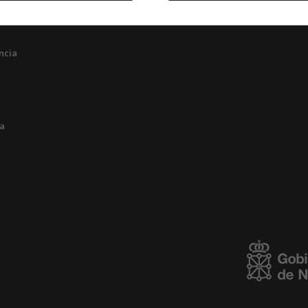
ncia
ia