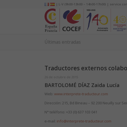
| L-V (9h00-13h00 – 14h00-17h00) | service.co
Últimas entradas
Traductores externos colab
26 de octubre de 2015
BARTOLOMÉ DÍAZ Zaida Lucía
Web:
www.interprete-traducteur.com
Dirección: 215, Bd Bineau – 92 200 Neuilly sur Se
N° teléfono: +33 (0) 637 103 041
e-mail:
info@interprete-traducteur.com