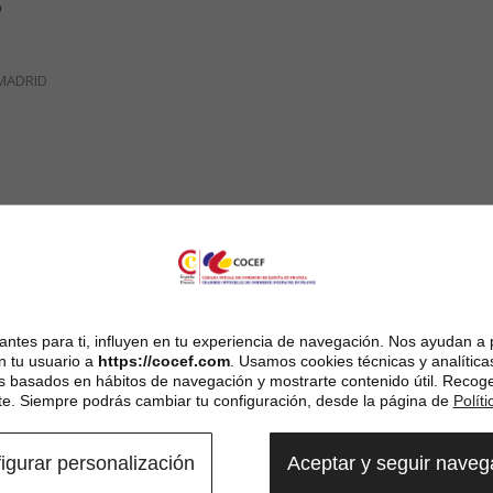
P
 MADRID
ntes para ti, influyen en tu experiencia de navegación. Nos ayudan a 
n tu usuario a
https://cocef.com
. Usamos cookies técnicas y analítica
es basados en hábitos de navegación y mostrarte contenido útil. Recog
. Siempre podrás cambiar tu configuración, desde la página de
Polít
igurar personalización
Aceptar y seguir nave