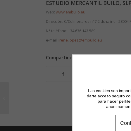
ESTUDIO MERCANTIL BUILO, SL
Web:
www.embuilo.eu
Dirección: C/Colmenares n°7-2 dcha int – 28004
N° teléfono: +34 636 143 589
e-mail:
irene.lopez@embuilo.eu
Compartir esta entrada
Las cookies son importa
Balance de
darte acceso seguro co
competencias
para hacer perfil
«Online» (Montaner &
anónimamente
Asociados)
Conf