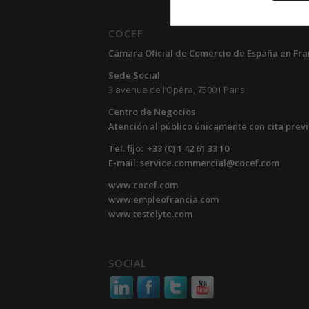
COCEF
Cámara Oficial de Comercio de España en Fra
Sede Social
3 avenue de l’Opéra, 75001 Paris
Centro de Negocios
Atención al público únicamente con cita prev
Tel. fijo: +33 (0) 1 42 61 33 10
E-mail: service.commercial@cocef.com
www.cocef.com
www.empleofrancia.com
www.testelyte.com
SOCIAL