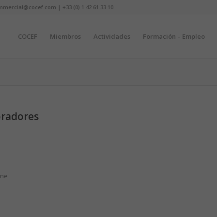
mmercial@cocef.com | +33 (0) 1 42 61 33 10
COCEF
Miembros
Actividades
Formación – Empleo
oradores
ine