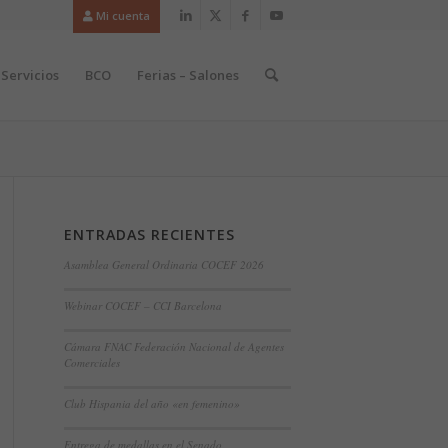
Mi cuenta
Servicios
BCO
Ferias – Salones
ENTRADAS RECIENTES
Asamblea General Ordinaria COCEF 2026
Webinar COCEF – CCI Barcelona
Cámara FNAC Federación Nacional de Agentes
Comerciales
Club Hispania del año «en femenino»
Entrega de medallas en el Senado