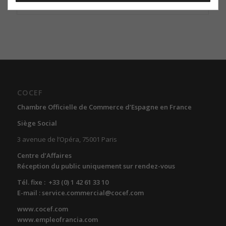
YM EXPERTISE & AUDIT
COCEF
Chambre Officielle de Commerce d’Espagne en France
Siège Social
3 avenue de l’Opéra, 75001 Paris
Centre d’Affaires
Réception du public uniquement sur rendez-vous
Tél. fixe : +33 (0) 1 42 61 33 10
E-mail : service.commercial@cocef.com
www.cocef.com
www.empleofrancia.com