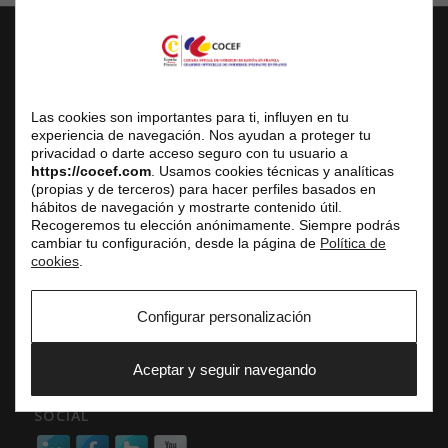
COCEF
Chambre Officielle de Commerce d’Espagne en France
Las cookies son importantes para ti, influyen en tu
Siège Social
experiencia de navegación. Nos ayudan a proteger tu
privacidad o darte acceso seguro con tu usuario a
3 avenue de l’Opéra, 75001 Paris
https://cocef.com
. Usamos cookies técnicas y analíticas
(propias y de terceros) para hacer perfiles basados en
Centre d’Affaires
hábitos de navegación y mostrarte contenido útil.
Réception du public uniquement sur rendez-vous
Recogeremos tu elección anónimamente. Siempre podrás
cambiar tu configuración, desde la página de
Política de
Tél. fixe : +33 (0) 1 42 61 33 10
cookies
.
E-mail : service.commercial@cocef.com
www.cocef.com
Configurar personalización
www.empleofrancia.com
www.testelyte.com
Aceptar y seguir navegando
SOCIAL