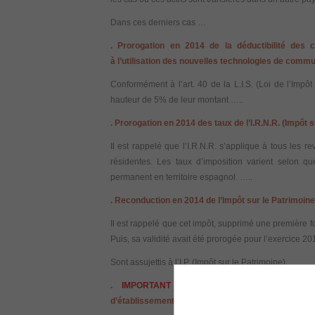
Dans ces derniers cas …
.
Prorogation en 2014 de la déductibilité des 
à
l’utilisation des nouvelles technologies de commu
Conformément à l’art. 40 de la L.I.S. (Loi de l’Impôt
hauteur de 5% de leur montant …..
.
Prorogation en 2014 des taux de l’I.R.N.R. (Impôt
Il est rappelé que l’I.R.N.R. s’applique à tous le
résidentes. Les taux d’imposition varient selon 
permanent en territoire espagnol. …..
.
Reconduction en 2014 de l’Impôt sur le Patrimoine
Il est rappelé que cet impôt, supprimé une première f
Puis, sa validité avait été prorogée pour l’exercice 20
Sont assujettis à l’I.P. (Impôt sur le Patrimoine) ….
.
IMPORTANT
Calcul du prorata de déduc
d’établissements
permanents situés hors du territoi