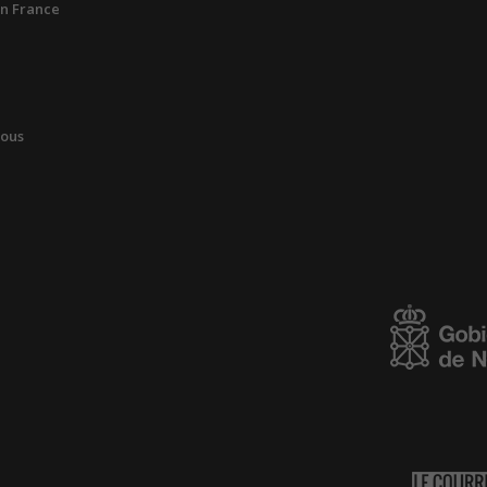
n France
vous