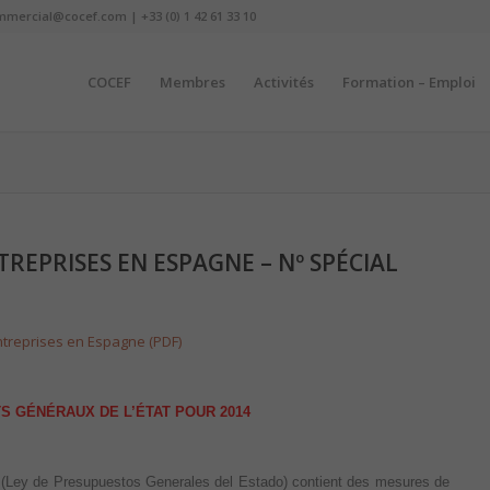
mmercial@cocef.com | +33 (0) 1 42 61 33 10
COCEF
Membres
Activités
Formation – Emploi
TREPRISES EN ESPAGNE – Nº SPÉCIAL
ntreprises en Espagne (PDF)
TS G
É
N
É
RAUX DE L’
É
TAT POUR 2014
(
Ley de Presupuestos Generales del Estado)
contient des mesures de