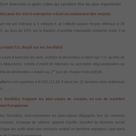
. Sont énoncées ci-après celles qui semblent être les plus importantes
iétés) pour les micro-entreprise créant ou maintenant des emplois
l net est inférieur à 5 millions € et l’effectif salarié moyen inférieur à 25
.S. au taux de 20% sur la fraction d’assiette imposable comprise entre 0 et
nant l’I.S. (Impôt sur les Sociétés)
ours d’exercice (en avril, octobre et décembre) à valoir sur l’I.S. au titre de
 des déductions, crédits d’impôt et retenues ou acomptes déjà pratiquées ou
er
délai de déclaration a expiré au 1
jour de chaque mois précité.
d’affaires est supérieur à 6.010.121,04 € dans les 12 derniers mois antérieurs
tes ……..
es Sociétés) frappant les plus-values de cession, en cas de
transfert
Union Européenne
ur les Sociétés), sont exonérées les plus-values dégagées lors de cessions
cissions, échange de valeurs, apports d’actifs, transfert du domicile social
que les actifs objet des cessions restent en territoire espagnol, sauf dans
ays de l’Union Européenne.