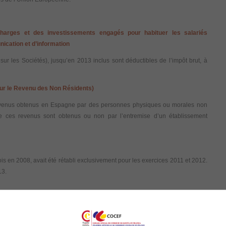
charges et des investissements engagés pour habituer les salariés
nication et d’information
 sur les Sociétés), jusqu’en 2013 inclus sont déductibles de l’impôt brut, à
 sur le Revenu des Non Résidents)
s revenus obtenus en Espagne par des personnes physiques ou morales non
que ces revenus sont obtenus ou non par l’entremise d’un établissement
ois en 2008, avait été rétabli exclusivement pour les exercices 2011 et 2012.
13.
tion de TVA : exclusion des opérations réalisées à partir
re d’application de la taxe