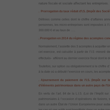
nature fiscale et sociale affectant les entreprises
.
Prorrogation du taux réduit d’I.S. (Impôt des Soc
Définies comme celles dont le chiffre d’affaires annue
personnes, les micro-entreprises sont imposées à l’I
300.000 € et au taux de …..
.
Prorogation en 2014 du régime des acomptes concer
Normalement, l’assiette des 3 acomptes à acquitter en c
cet exercice, est calculée à partir de l’I.S -minoré
effectués- afférent au dernier exercice fiscal dont le 
Toutefois, sur option ou obligatoirement si le chiffre 
à la date où a débuté l’exercice en cours, les acomp
.
Ajournement du paiement de l’I.S. (Impôt sur l
d’éléments patrimoniaux dans un autre pays de l’
En vertu de l’art. 84 de la L.I.S. (Loi de l’Impôt s
patrimoniales à l’occasion d’opérations de fusions, s
dans un autre État de l’Union Européenne pour autant 
les cas où ces actifs sont transférés dans un autre p