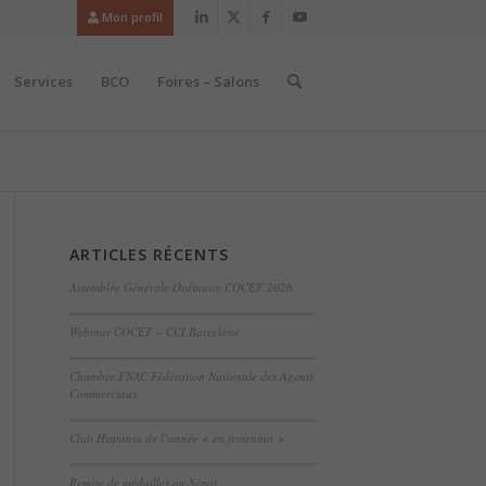
Mon profil
Services
BCO
Foires – Salons
ARTICLES RÉCENTS
Assemblée Générale Ordinaire COCEF 2026
Webinar COCEF – CCI Barcelone
Chambre FNAC Fédération Nationale des Agents
Commerciaux
Club Hispania de l’année « en femenino »
Remise de médailles au Sénat