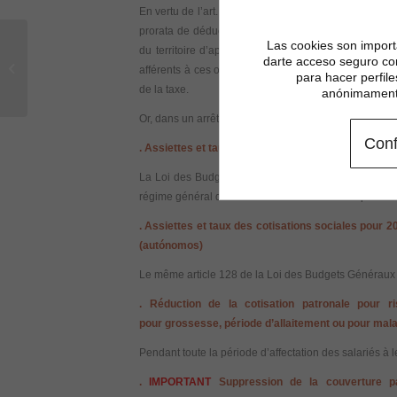
En vertu de l’art. 104, § 3, 1°, de la Loi 37/1992 de l
prorata de déduction de cette taxe par les redevable
Las cookies son importa
du territoire d’application de ladite taxe à laquelle
darte acceso seguro co
Espacio privado
afférents à ces opérations n’étaient pas supportés pa
para hacer perfil
de la taxe.
anónimamente
Or, dans un arrêt du 12/09/2013 …..
Conf
.
Assiettes et taux des cotisations sociales pour 2
La Loi des Budgets Généraux de l’État pour 2014, en s
régime général de la Sécurité Sociale valides pour l
.
Assiettes et taux des cotisations sociales pour 2
(autónomos)
Le même article 128 de la Loi des Budgets Généraux 
.
Réduction de la cotisation patronale pour 
pour
grossesse, période d’allaitement ou pour mala
Pendant toute la période d’affectation des salariés 
.
IMPORTANT
Suppression de la couverture p