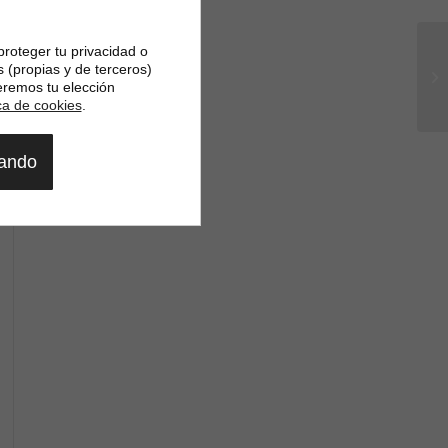
proteger tu privacidad o
NO
s (propias y de terceros)
BR
eremos tu elección
(2
ica de cookies
.
gando