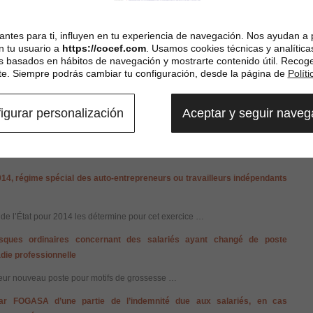
a Taxe sur la Valeur Ajoutée, n’étaient pas prises en compte pour le calcul du
s les opérations réalisées par leurs établissements permanents situés hors
ntes para ti, influyen en tu experiencia de navegación. Nos ayudan a 
 ces redevables étaient assujettis, mais seulement dans le cas où les coûts
n tu usuario a
https://cocef.com
. Usamos cookies técnicas y analítica
r d’autres établissements permanents situés dans le territoire d’application
es basados en hábitos de navegación y mostrarte contenido útil. Recog
. Siempre podrás cambiar tu configuración, desde la página de
Polít
igurar personalización
Aceptar y seguir nave
014, régime général
on art. 128, a établi les assiettes et les taux des cotisations sociales du
’exercice 2014. …
014, régime spécial des auto-entrepreneurs ou travailleurs
indépendants
de l’État pour 2014 les détermine pour cet exercice …
risques ordinaires concernant des salariés ayant changé de poste
die professionnelle
à leur nouveau poste pour motifs de grossesse …
ar FOGASA d’une partie de l’indemnité due aux salariés, en cas