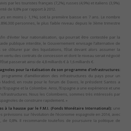
vis par les touristes français (7,2%), russes (4,9%) et italiens (3,9%).
enté de 9,8% par rapport à 2012.
rs en moins (- 1,1%), soit la première baisse en 7 ans. Le nombre
.896.300 personnes, le plus faible niveau depuis le 3ème trimestre
fin d’éviter leur nationalisation, qui pourrait être contestée par la
e publique interdite, le Gouvernement envisage l’alternative de
s se clôturer par des liquidations, l’État devant alors assumer la
en vertu des contrats de concession et dont le niveau serait négocié
at passerait ainsi de 4,8 milliards € à 1,6 milliards €.
pagnoles pour la réalisation de son programme d’infrastructures:
programme d’amélioration des infrastructures du pays pour un
à Madrid, en route pour le forum de Davos, le président Santos a
e l’Espagne et la Coloimbie. Ainsi, l’Espagne a une expérience et une
nsfrastructures. Nous les Colombiens, sommes très intéressés par
espagnoles de construire rapidement. »
s à la hausse par le F.M.I. (Fonds Monétaire International):
une
 ses prévisions sur l’évolution de l’économie espagnole en 2014, avec
, de 0,8%. Il recommande toutefois de poursuivre la politique de