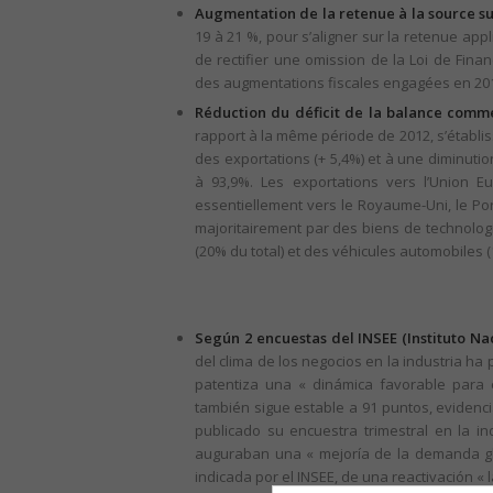
Augmentation de la retenue à la source su
19 à 21 %, pour s’aligner sur la retenue app
de rectifier une omission de la Loi de Fina
des augmentations fiscales engagées en 2012
Réduction du déficit de la balance comme
rapport à la même période de 2012, s’établiss
des exportations (+ 5,4%) et à une diminutio
à 93,9%. Les exportations vers l’Union 
essentiellement vers le Royaume-Uni, le Port
majoritairement par des biens de technolo
(20% du total) et des véhicules automobiles (
Según 2 encuestas del INSEE (Instituto Nac
del clima de los negocios en la industria ha
patentiza una « dinámica favorable para el
también sigue estable a 91 puntos, evidenc
publicado su encuestra trimestral en la ind
auguraban una « mejoría de la demanda glo
indicada por el INSEE, de una reactivación « 