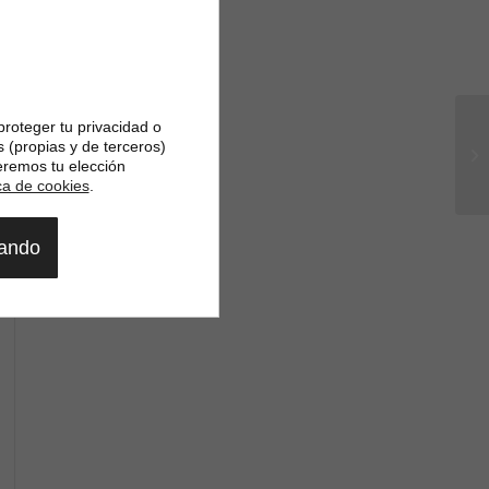
proteger tu privacidad o
s (propias y de terceros)
eremos tu elección
ica de cookies
.
gando