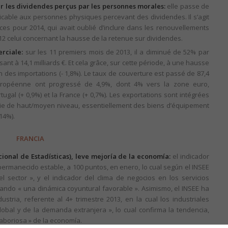
r les dividendes perçus par les personnes morales:
elle passe de
licable aux personnes physiques percevant des dividendes. Il s’agit
nces pour 2014, qui avait oublié d’inclure dans les renouvellements
 celui concernant la hausse de la retenue sur dividendes.
rciale:
sur les 11 premiers mois de 2013, il a diminué de 52% par
ant à 14,1 milliards €. Et cela grâce, sur cette période, à une hausse
n des importations (- 1,8%). Le taux de couverture est passé de 87,4
Européenne ont progressé de 4,9%, dont 4% vers la zone euro,
ugal (+ 0,9%) et la France (+ 0,7%). Les exportations sont intégrées
gie de haut/moyen niveau, essentiellement des biens d’équipement
14%).
FRANCIA
ional de Estadísticas), leve mejoría de la economía:
el indicador
 permanecido estable, a 100 puntos, en enero, lo cual según el INSEE
 sector », y el indicador del clima de negocios en los servicios
iando « una dinámica coyuntural favorable ». Asimismo, el INSEE ha
ustria, referente al 4+ trimestre 2013, en la cual los industriales
bal y de la demanda extranjera », lo cual confirma la tendencia,
laboriosa » de la economía.