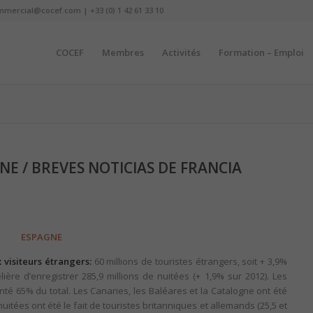
mmercial@cocef.com | +33 (0) 1 42 61 33 10
COCEF
Membres
Activités
Formation – Emploi
E / BREVES NOTICIAS DE FRANCIA
ESPAGNE
visiteurs étrangers:
60 millions de touristes étrangers, soit + 3,9%
lière d’enregistrer 285,9 millions de nuitées (+ 1,9% sur 2012). Les
té 65% du total. Les Canaries, les Baléares et la Catalogne ont été
uitées ont été le fait de touristes britanniques et allemands (25,5 et