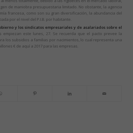
al menos totalmente, debido a las rigideces en el mercado laboral,
argen de maniobra presupuestaria limitado. No obstante, la agencia
omía francesa, como son su gran diversificación, la abundancia del
da por el nivel del P.I.B. por habitante.
bierno y los sindicatos empresariales y de asalariados sobre el
s empiezan este lunes, 27. Se recuerda que el pacto prevee la
ra los subsidios a familias por nacimientos, lo cual representa una
illones € de aquí a 2017 para las empresas.