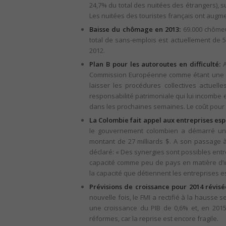
24,7% du total des nuitées des étrangers), sui
Les nuitées des touristes français ont augm
Baisse du chômage en 2013:
69.000 chômeu
total de sans-emplois est actuellement de 5
2012.
Plan B pour les autoroutes en difficulté:
A
Commission Européenne comme étant une aid
laisser les procédures collectives actuelle
responsabilité patrimoniale qui lui incombe 
dans les prochaines semaines. Le coût pour l’Ét
La Colombie fait appel aux entreprises es
le gouvernement colombien a démarré un 
montant de 27 milliards $. A son passage 
déclaré: « Des synergies sont possibles entr
capacité comme peu de pays en matière d’i
la capacité que détiennent les entreprises 
Prévisions de croissance pour 2014 révisée
nouvelle fois, le FMI a rectifié à la hausse
une croissance du PIB de 0,6% et, en 2015
réformes, car la reprise est encore fragile.