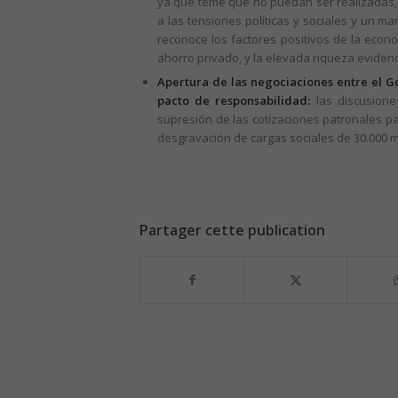
ya que teme que no puedan ser realizadas, 
a las tensiones políticas y sociales y un m
reconoce los factores positivos de la econ
ahorro privado, y la elevada riqueza evidencia
Apertura de las negociaciones entre el Go
pacto de responsabilidad:
las discusione
supresión de las cotizaciones patronales pa
desgravación de cargas sociales de 30.000 m
Partager cette publication