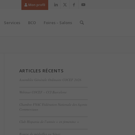
Mon profil
Services
BCO
Foires – Salons
ARTICLES RÉCENTS
Assemblée Générale Ordinaire COCEF 2026
Webinar COCEF – CCI Barcelone
Chambre FNAC Fédération Nationale des Agents
Commerciaux
Club Hispania de l’année « en femenino »
Remise de médailles au Sénat