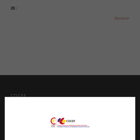
/
Revenir
COCEF
Chambre Officielle de Commerce d’Espagne en France
Siège Social
3 avenue de l’Opéra, 75001 Paris
Centre d’Affaires