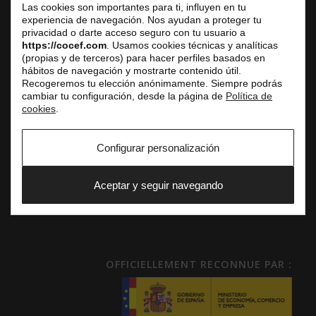
Réception du public uniquement sur rendez-vous
Las cookies son importantes para ti, influyen en tu
experiencia de navegación. Nos ayudan a proteger tu
Tél. fixe : +33 (0) 1 42 61 33 10
privacidad o darte acceso seguro con tu usuario a
E-mail : service.commercial@cocef.com
https://cocef.com
. Usamos cookies técnicas y analíticas
(propias y de terceros) para hacer perfiles basados en
www.cocef.com
hábitos de navegación y mostrarte contenido útil.
www.empleofrancia.com
Recogeremos tu elección anónimamente. Siempre podrás
www.testelyte.com
cambiar tu configuración, desde la página de
Política de
cookies
.
SOCIAL
Configurar personalización
Aceptar y seguir navegando
OFFICIELLEMENT RECONNUE PAR :