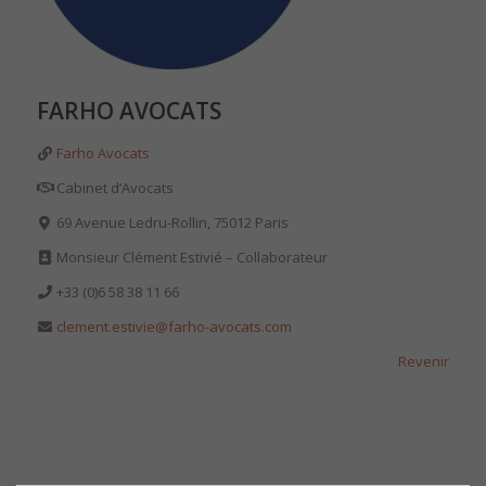
FARHO AVOCATS
Farho Avocats
Cabinet d’Avocats
69 Avenue Ledru-Rollin, 75012 Paris
Monsieur
Clément Estivié
– Collaborateur
+33 (0)
6 58 38 11 66
clement.estivie@farho-avocats.com
Revenir