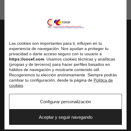
COCEF
Las cookies son importantes para ti, influyen en tu
Chambre Officielle de Commerce d’Espagne en France
experiencia de navegación. Nos ayudan a proteger tu
privacidad o darte acceso seguro con tu usuario a
Siège Social
https://cocef.com
. Usamos cookies técnicas y analíticas
(propias y de terceros) para hacer perfiles basados en
3 avenue de l’Opéra, 75001 Paris
hábitos de navegación y mostrarte contenido útil.
Recogeremos tu elección anónimamente. Siempre podrás
Centre d’Affaires
cambiar tu configuración, desde la página de
Política de
Réception du public uniquement sur rendez-vous
cookies
.
Tél. fixe : +33 (0) 1 42 61 33 10
E-mail : service.commercial@cocef.com
Configurar personalización
www.cocef.com
www.empleofrancia.com
Aceptar y seguir navegando
www.testelyte.com